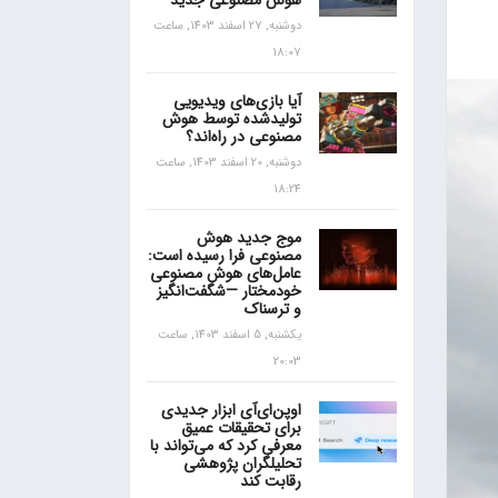
هوش مصنوعی جدید
دوشنبه, 27 اسفند 1403, ساعت
18:07
آیا بازی‌های ویدیویی
تولیدشده توسط هوش
مصنوعی در راه‌اند؟
دوشنبه, 20 اسفند 1403, ساعت
18:24
موج جدید هوش
مصنوعی فرا رسیده است:
عامل‌های هوش مصنوعی
خودمختار —شگفت‌انگیز
و ترسناک
یکشنبه, 5 اسفند 1403, ساعت
20:03
اوپن‌ای‌آی ابزار جدیدی
برای تحقیقات عمیق
معرفی کرد که می‌تواند با
تحلیلگران پژوهشی
رقابت کند