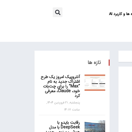
ها و کاربرد AI
تازه ها
آنتروپیک امروز یک طرح
اشتراک جدید به نام
“Max” را برای چت‌بات
خود، Claude، معرفی
کرد
پنجشنبه, 21 فروردین 1404,
ساعت 14:17
رقابت بایدو با
DeepSeek با مدل