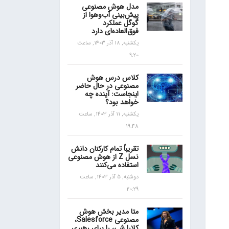
مدل هوش مصنوعی
پیش‌بینی آب‌و‌هوا از
گوگل عملکرد
فوق‌العاده‌ای دارد
یکشنبه, 18 آذر 1403, ساعت
9:20
کلاس درس هوش
مصنوعی در حال حاضر
اینجاست: آینده چه
خواهد بود؟
یکشنبه, 11 آذر 1403, ساعت
19:48
تقریباً تمام کارکنان دانش
نسل Z از هوش مصنوعی
استفاده می‌کنند
دوشنبه, 5 آذر 1403, ساعت
20:29
متا مدیر بخش هوش
مصنوعی Salesforce،
کلارا شی، را برای رهبری