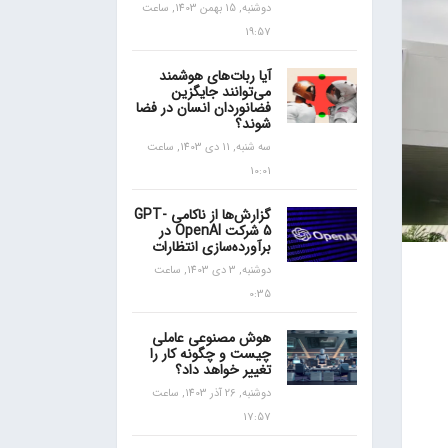
دوشنبه, 15 بهمن 1403, ساعت
19:57
آیا ربات‌های هوشمند
می‌توانند جایگزین
فضانوردان انسان در فضا
شوند؟
سه شنبه, 11 دی 1403, ساعت
10:01
گزارش‌ها از ناکامی GPT-
5 شرکت OpenAI در
برآورده‌سازی انتظارات
دوشنبه, 3 دی 1403, ساعت
0:35
هوش مصنوعی عاملی
چیست و چگونه کار را
تغییر خواهد داد؟
دوشنبه, 26 آذر 1403, ساعت
17:57