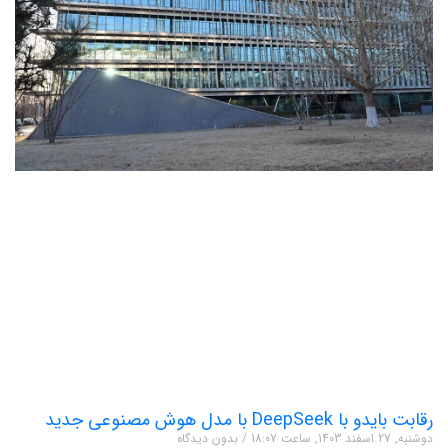
رقابت بایدو با DeepSeek با مدل هوش مصنوعی جدید
دوشنبه, 27 اسفند 1403, ساعت 18:07
بدون دیدگاه