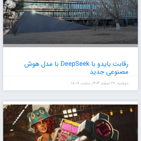
رقابت بایدو با DeepSeek با مدل هوش
مصنوعی جدید
دوشنبه, 27 اسفند 1403, ساعت 18:07