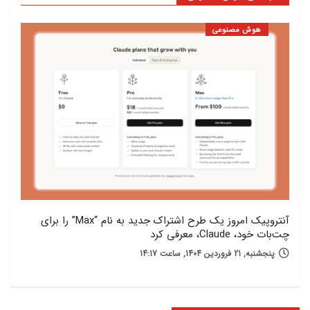
هوش مصنوعی
آنتروپیک امروز یک طرح اشتراک جدید به نام “Max” را برای
رقابت بایدو با k
چت‌بات خود، Claude، معرفی کرد
دوشنبه, 
پنجشنبه, 21 فروردین 1404, ساعت 14:17