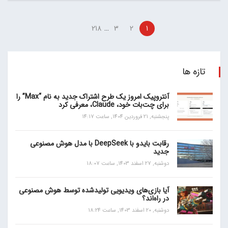
…
218
3
2
1
تازه ها
آنتروپیک امروز یک طرح اشتراک جدید به نام “Max” را
برای چت‌بات خود، Claude، معرفی کرد
پنجشنبه, 21 فروردین 1404, ساعت 14:17
رقابت بایدو با DeepSeek با مدل هوش مصنوعی
جدید
دوشنبه, 27 اسفند 1403, ساعت 18:07
آیا بازی‌های ویدیویی تولیدشده توسط هوش مصنوعی
در راه‌اند؟
دوشنبه, 20 اسفند 1403, ساعت 18:24