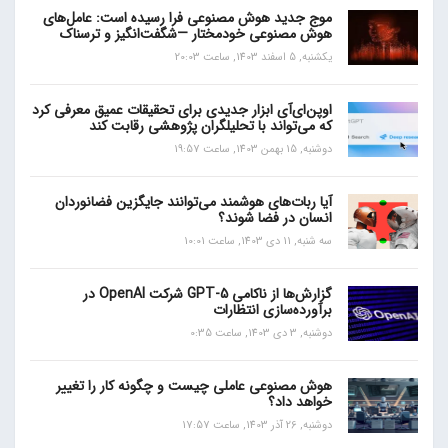
موج جدید هوش مصنوعی فرا رسیده است: عامل‌های
هوش مصنوعی خودمختار —شگفت‌انگیز و ترسناک
یکشنبه, 5 اسفند 1403, ساعت 20:03
اوپن‌ای‌آی ابزار جدیدی برای تحقیقات عمیق معرفی کرد
که می‌تواند با تحلیلگران پژوهشی رقابت کند
دوشنبه, 15 بهمن 1403, ساعت 19:57
آیا ربات‌های هوشمند می‌توانند جایگزین فضانوردان
انسان در فضا شوند؟
سه شنبه, 11 دی 1403, ساعت 10:01
گزارش‌ها از ناکامی GPT-5 شرکت OpenAI در
برآورده‌سازی انتظارات
دوشنبه, 3 دی 1403, ساعت 0:35
هوش مصنوعی عاملی چیست و چگونه کار را تغییر
خواهد داد؟
دوشنبه, 26 آذر 1403, ساعت 17:57