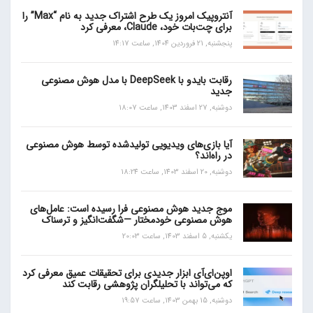
آنتروپیک امروز یک طرح اشتراک جدید به نام “Max” را
برای چت‌بات خود، Claude، معرفی کرد
پنجشنبه, 21 فروردین 1404, ساعت 14:17
رقابت بایدو با DeepSeek با مدل هوش مصنوعی
جدید
دوشنبه, 27 اسفند 1403, ساعت 18:07
آیا بازی‌های ویدیویی تولیدشده توسط هوش مصنوعی
در راه‌اند؟
دوشنبه, 20 اسفند 1403, ساعت 18:24
موج جدید هوش مصنوعی فرا رسیده است: عامل‌های
هوش مصنوعی خودمختار —شگفت‌انگیز و ترسناک
یکشنبه, 5 اسفند 1403, ساعت 20:03
اوپن‌ای‌آی ابزار جدیدی برای تحقیقات عمیق معرفی کرد
که می‌تواند با تحلیلگران پژوهشی رقابت کند
دوشنبه, 15 بهمن 1403, ساعت 19:57