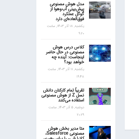
مدل هوش مصنوعی
پیش‌بینی آب‌و‌هوا از
گوگل عملکرد
فوق‌العاده‌ای دارد
یکشنبه, 18 آذر 1403, ساعت
9:20
کلاس درس هوش
مصنوعی در حال حاضر
اینجاست: آینده چه
خواهد بود؟
یکشنبه, 11 آذر 1403, ساعت
19:48
تقریباً تمام کارکنان دانش
نسل Z از هوش مصنوعی
استفاده می‌کنند
دوشنبه, 5 آذر 1403, ساعت
20:29
متا مدیر بخش هوش
مصنوعی Salesforce،
کلارا شی، را برای رهبری