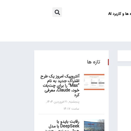
ها و کاربرد AI
تازه ها
آنتروپیک امروز یک طرح
اشتراک جدید به نام
“Max” را برای چت‌بات
خود، Claude، معرفی
کرد
پنجشنبه, 21 فروردین 1404,
ساعت 14:17
رقابت بایدو با
DeepSeek با مدل