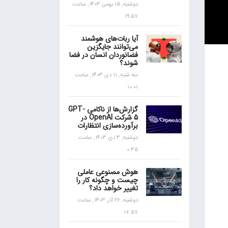
دوشنبه, 15 بهمن 1403, ساعت
19:57
آیا ربات‌های هوشمند
می‌توانند جایگزین
فضانوردان انسان در فضا
شوند؟
سه شنبه, 11 دی 1403, ساعت
10:01
گزارش‌ها از ناکامی GPT-
5 شرکت OpenAI در
برآورده‌سازی انتظارات
دوشنبه, 3 دی 1403, ساعت
0:35
هوش مصنوعی عاملی
چیست و چگونه کار را
تغییر خواهد داد؟
دوشنبه, 26 آذر 1403, ساعت
17:57