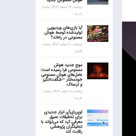
هوش مصنوعی جدید
دوشنبه, 27 اسفند 1403, ساعت
18:07
آیا بازی‌های ویدیویی
تولیدشده توسط هوش
مصنوعی در راه‌اند؟
دوشنبه, 20 اسفند 1403, ساعت
18:24
موج جدید هوش
مصنوعی فرا رسیده است:
عامل‌های هوش مصنوعی
خودمختار —شگفت‌انگیز
و ترسناک
یکشنبه, 5 اسفند 1403, ساعت
20:03
اوپن‌ای‌آی ابزار جدیدی
برای تحقیقات عمیق
معرفی کرد که می‌تواند با
تحلیلگران پژوهشی
رقابت کند