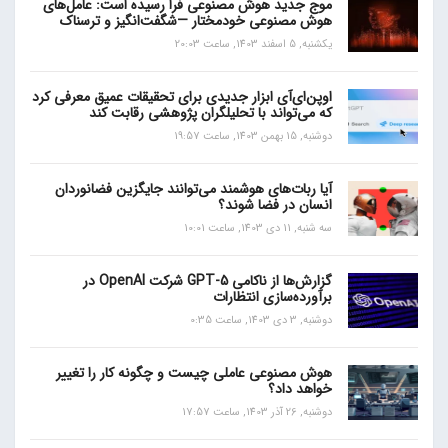
موج جدید هوش مصنوعی فرا رسیده است: عامل‌های
هوش مصنوعی خودمختار —شگفت‌انگیز و ترسناک
یکشنبه, 5 اسفند 1403, ساعت 20:03
اوپن‌ای‌آی ابزار جدیدی برای تحقیقات عمیق معرفی کرد
که می‌تواند با تحلیلگران پژوهشی رقابت کند
دوشنبه, 15 بهمن 1403, ساعت 19:57
آیا ربات‌های هوشمند می‌توانند جایگزین فضانوردان
انسان در فضا شوند؟
سه شنبه, 11 دی 1403, ساعت 10:01
گزارش‌ها از ناکامی GPT-5 شرکت OpenAI در
برآورده‌سازی انتظارات
دوشنبه, 3 دی 1403, ساعت 0:35
هوش مصنوعی عاملی چیست و چگونه کار را تغییر
خواهد داد؟
دوشنبه, 26 آذر 1403, ساعت 17:57