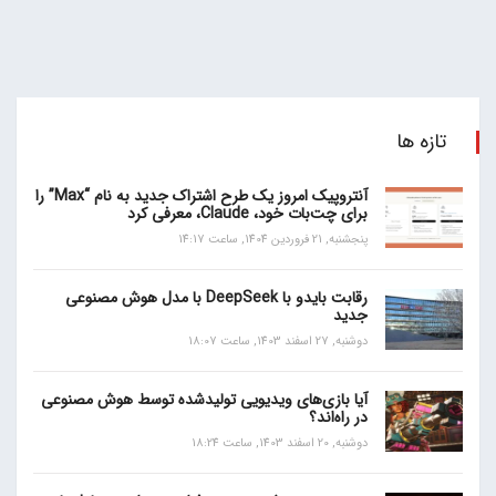
تازه ها
آنتروپیک امروز یک طرح اشتراک جدید به نام “Max” را
برای چت‌بات خود، Claude، معرفی کرد
پنجشنبه, 21 فروردین 1404, ساعت 14:17
رقابت بایدو با DeepSeek با مدل هوش مصنوعی
جدید
دوشنبه, 27 اسفند 1403, ساعت 18:07
آیا بازی‌های ویدیویی تولیدشده توسط هوش مصنوعی
در راه‌اند؟
دوشنبه, 20 اسفند 1403, ساعت 18:24