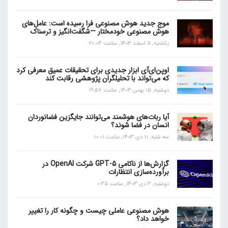
موج جدید هوش مصنوعی فرا رسیده است: عامل‌های
هوش مصنوعی خودمختار —شگفت‌انگیز و ترسناک
یکشنبه, 5 اسفند 1403, ساعت 20:03
اوپن‌ای‌آی ابزار جدیدی برای تحقیقات عمیق معرفی کرد
که می‌تواند با تحلیلگران پژوهشی رقابت کند
دوشنبه, 15 بهمن 1403, ساعت 19:57
آیا ربات‌های هوشمند می‌توانند جایگزین فضانوردان
انسان در فضا شوند؟
سه شنبه, 11 دی 1403, ساعت 10:01
گزارش‌ها از ناکامی GPT-5 شرکت OpenAI در
برآورده‌سازی انتظارات
دوشنبه, 3 دی 1403, ساعت 0:35
هوش مصنوعی عاملی چیست و چگونه کار را تغییر
خواهد داد؟