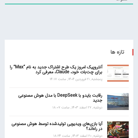
تازه ها
آنتروپیک امروز یک طرح اشتراک جدید به نام “Max” را
برای چت‌بات خود، Claude، معرفی کرد
پنجشنبه, 21 فروردین 1404, ساعت 14:17
رقابت بایدو با DeepSeek با مدل هوش مصنوعی
جدید
دوشنبه, 27 اسفند 1403, ساعت 18:07
آیا بازی‌های ویدیویی تولیدشده توسط هوش مصنوعی
در راه‌اند؟
دوشنبه, 20 اسفند 1403, ساعت 18:24