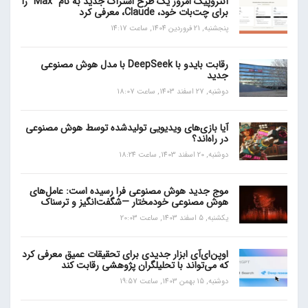
آنتروپیک امروز یک طرح اشتراک جدید به نام “Max” را
برای چت‌بات خود، Claude، معرفی کرد
پنجشنبه, 21 فروردین 1404, ساعت 14:17
رقابت بایدو با DeepSeek با مدل هوش مصنوعی
جدید
دوشنبه, 27 اسفند 1403, ساعت 18:07
آیا بازی‌های ویدیویی تولیدشده توسط هوش مصنوعی
در راه‌اند؟
دوشنبه, 20 اسفند 1403, ساعت 18:24
موج جدید هوش مصنوعی فرا رسیده است: عامل‌های
هوش مصنوعی خودمختار —شگفت‌انگیز و ترسناک
یکشنبه, 5 اسفند 1403, ساعت 20:03
اوپن‌ای‌آی ابزار جدیدی برای تحقیقات عمیق معرفی کرد
که می‌تواند با تحلیلگران پژوهشی رقابت کند
دوشنبه, 15 بهمن 1403, ساعت 19:57