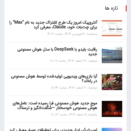
تازه ها
آنتروپیک امروز یک طرح اشتراک جدید به نام “Max” را
برای چت‌بات خود، Claude، معرفی کرد
پنجشنبه, 21 فروردین 1404, ساعت 14:17
رقابت بایدو با DeepSeek با مدل هوش مصنوعی
جدید
دوشنبه, 27 اسفند 1403, ساعت 18:07
آیا بازی‌های ویدیویی تولیدشده توسط هوش مصنوعی
در راه‌اند؟
دوشنبه, 20 اسفند 1403, ساعت 18:24
موج جدید هوش مصنوعی فرا رسیده است: عامل‌های
هوش مصنوعی خودمختار —شگفت‌انگیز و ترسناک
یکشنبه, 5 اسفند 1403, ساعت 20:03
اوپن‌ای‌آی ابزار جدیدی برای تحقیقات عمیق معرفی کرد