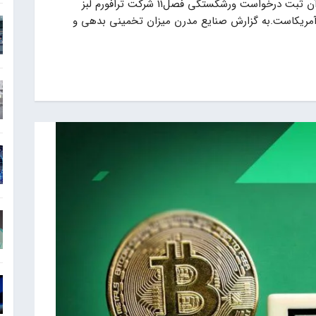
خبری تکان دهنده در حوزه رمز ارزها منتشر شد و آن ثبت درخواست ورشکستگی فصل11 شرکت ترافورم لبز
یالات متحده آمریکاست.به گزارش صنایع مدرن میزان تخمینی بدهی و