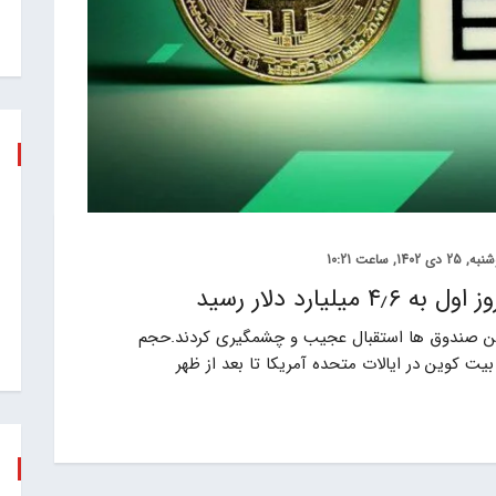
25 دی 1402, ساعت 10:21
عامله گران از این صندوق ها استقبال عجیب و چشمگیری کردند.حجم