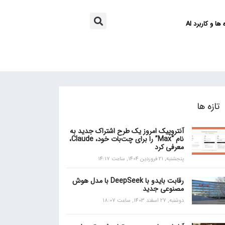
ها و کاربرد AI
تازه ها
آنتروپیک امروز یک طرح اشتراک جدید به
نام “Max” را برای چت‌بات خود، Claude،
معرفی کرد
پنجشنبه, 21 فروردین 1404, ساعت 14:17
رقابت بایدو با DeepSeek با مدل هوش
مصنوعی جدید
دوشنبه, 27 اسفند 1403, ساعت 18:07