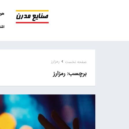
هو
اشت
رمزارز
صفحه نخست
رمزارز