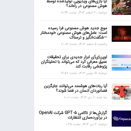
آیا بازی‌های ویدیویی تولیدشده توسط
هوش مصنوعی در راه‌اند؟
دوشنبه, 20 اسفند 1403, ساعت 18:24
موج جدید هوش مصنوعی فرا رسیده
است: عامل‌های هوش مصنوعی خودمختار
—شگفت‌انگیز و ترسناک
یکشنبه, 5 اسفند 1403, ساعت 20:03
اوپن‌ای‌آی ابزار جدیدی برای تحقیقات
عمیق معرفی کرد که می‌تواند با تحلیلگران
پژوهشی رقابت کند
دوشنبه, 15 بهمن 1403, ساعت 19:57
آیا ربات‌های هوشمند می‌توانند جایگزین
فضانوردان انسان در فضا شوند؟
سه شنبه, 11 دی 1403, ساعت 10:01
گزارش‌ها از ناکامی GPT-5 شرکت OpenAI
در برآورده‌سازی انتظارات
دوشنبه, 3 دی 1403, ساعت 0:35