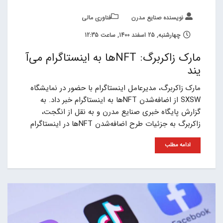
نویسنده صنایع مدرن
فناوری مالی
چهارشنبه, 25 اسفند 1400, ساعت 12:35
مارک زاکربرگ: NFTها به اینستاگرام می‌آ
یند
مارک زاکربرگ، مدیرعامل اینستاگرام با حضور در نمایشگاه
SXSW از اضافه‌شدن NFTها به اینستاگرام خبر داد. به
گزارش پایگاه خبری صنایع مدرن و به نقل از انگجت،
زاکربرگ به جزئیات طرح اضافه‌شدن NFTها در اینستاگرام
ادامه مطلب