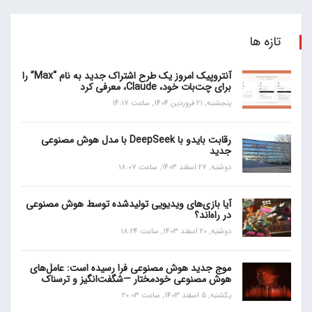
تازه ها
آنتروپیک امروز یک طرح اشتراک جدید به نام “Max” را
برای چت‌بات خود، Claude، معرفی کرد
پنجشنبه, 21 فروردین 1404, ساعت 14:17
رقابت بایدو با DeepSeek با مدل هوش مصنوعی
جدید
دوشنبه, 27 اسفند 1403, ساعت 18:07
آیا بازی‌های ویدیویی تولیدشده توسط هوش مصنوعی
در راه‌اند؟
دوشنبه, 20 اسفند 1403, ساعت 18:24
موج جدید هوش مصنوعی فرا رسیده است: عامل‌های
هوش مصنوعی خودمختار —شگفت‌انگیز و ترسناک
یکشنبه, 5 اسفند 1403, ساعت 20:03