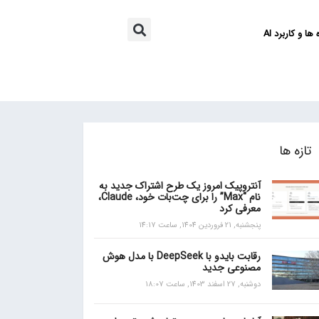
ها و کاربرد AI
تازه ها
آنتروپیک امروز یک طرح اشتراک جدید به
نام “Max” را برای چت‌بات خود، Claude،
معرفی کرد
پنجشنبه, 21 فروردین 1404, ساعت 14:17
رقابت بایدو با DeepSeek با مدل هوش
مصنوعی جدید
دوشنبه, 27 اسفند 1403, ساعت 18:07