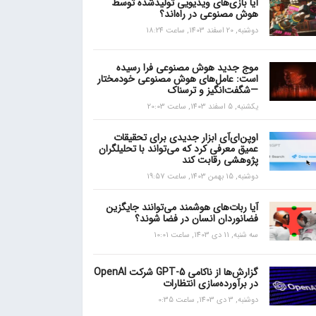
آیا بازی‌های ویدیویی تولیدشده توسط
هوش مصنوعی در راه‌اند؟
دوشنبه, 20 اسفند 1403, ساعت 18:24
موج جدید هوش مصنوعی فرا رسیده
است: عامل‌های هوش مصنوعی خودمختار
—شگفت‌انگیز و ترسناک
یکشنبه, 5 اسفند 1403, ساعت 20:03
اوپن‌ای‌آی ابزار جدیدی برای تحقیقات
عمیق معرفی کرد که می‌تواند با تحلیلگران
پژوهشی رقابت کند
دوشنبه, 15 بهمن 1403, ساعت 19:57
آیا ربات‌های هوشمند می‌توانند جایگزین
فضانوردان انسان در فضا شوند؟
سه شنبه, 11 دی 1403, ساعت 10:01
گزارش‌ها از ناکامی GPT-5 شرکت OpenAI
در برآورده‌سازی انتظارات
دوشنبه, 3 دی 1403, ساعت 0:35