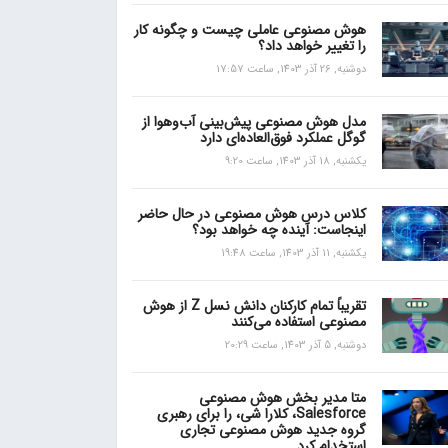
هوش مصنوعی عاملی چیست و چگونه کار
را تغییر خواهد داد؟
دوشنبه, 26 آذر 1403, ساعت 17:57
مدل هوش مصنوعی پیش‌بینی آب‌و‌هوا از
گوگل عملکرد فوق‌العاده‌ای دارد
یکشنبه, 18 آذر 1403, ساعت 9:20
کلاس درس هوش مصنوعی در حال حاضر
اینجاست: آینده چه خواهد بود؟
یکشنبه, 11 آذر 1403, ساعت 19:48
تقریباً تمام کارکنان دانش نسل Z از هوش
مصنوعی استفاده می‌کنند
دوشنبه, 5 آذر 1403, ساعت 20:29
متا مدیر بخش هوش مصنوعی
Salesforce، کلارا شی، را برای رهبری
گروه جدید هوش مصنوعی تجاری
استخدام کرد