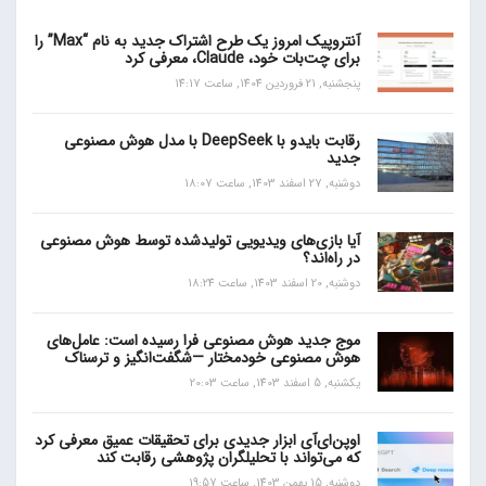
آنتروپیک امروز یک طرح اشتراک جدید به نام “Max” را
برای چت‌بات خود، Claude، معرفی کرد
پنجشنبه, 21 فروردین 1404, ساعت 14:17
رقابت بایدو با DeepSeek با مدل هوش مصنوعی
جدید
دوشنبه, 27 اسفند 1403, ساعت 18:07
آیا بازی‌های ویدیویی تولیدشده توسط هوش مصنوعی
در راه‌اند؟
دوشنبه, 20 اسفند 1403, ساعت 18:24
موج جدید هوش مصنوعی فرا رسیده است: عامل‌های
هوش مصنوعی خودمختار —شگفت‌انگیز و ترسناک
یکشنبه, 5 اسفند 1403, ساعت 20:03
اوپن‌ای‌آی ابزار جدیدی برای تحقیقات عمیق معرفی کرد
که می‌تواند با تحلیلگران پژوهشی رقابت کند
دوشنبه, 15 بهمن 1403, ساعت 19:57