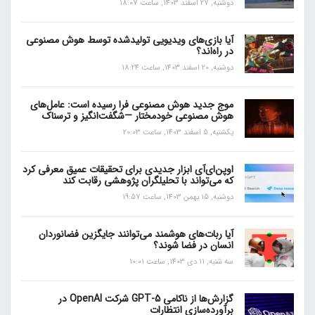
دوشنبه, 27 اسفند 1403, ساعت 18:07
آیا بازی‌های ویدیویی تولیدشده توسط هوش مصنوعی
در راه‌اند؟
دوشنبه, 20 اسفند 1403, ساعت 18:24
موج جدید هوش مصنوعی فرا رسیده است: عامل‌های
هوش مصنوعی خودمختار —شگفت‌انگیز و ترسناک
یکشنبه, 5 اسفند 1403, ساعت 20:03
اوپن‌ای‌آی ابزار جدیدی برای تحقیقات عمیق معرفی کرد
که می‌تواند با تحلیلگران پژوهشی رقابت کند
دوشنبه, 15 بهمن 1403, ساعت 19:57
آیا ربات‌های هوشمند می‌توانند جایگزین فضانوردان
انسان در فضا شوند؟
سه شنبه, 11 دی 1403, ساعت 10:01
گزارش‌ها از ناکامی GPT-5 شرکت OpenAI در
برآورده‌سازی انتظارات