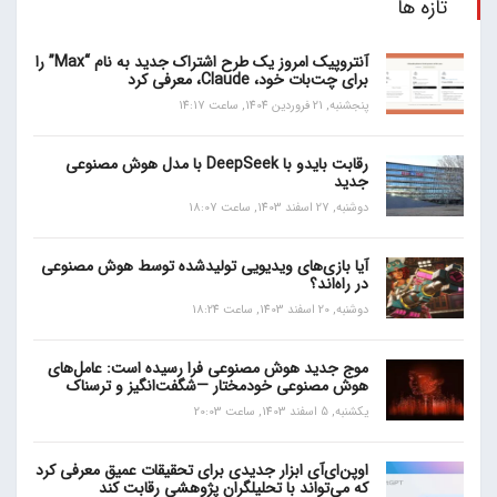
تازه ها
آنتروپیک امروز یک طرح اشتراک جدید به نام “Max” را
برای چت‌بات خود، Claude، معرفی کرد
پنجشنبه, 21 فروردین 1404, ساعت 14:17
رقابت بایدو با DeepSeek با مدل هوش مصنوعی
جدید
دوشنبه, 27 اسفند 1403, ساعت 18:07
آیا بازی‌های ویدیویی تولیدشده توسط هوش مصنوعی
در راه‌اند؟
دوشنبه, 20 اسفند 1403, ساعت 18:24
موج جدید هوش مصنوعی فرا رسیده است: عامل‌های
هوش مصنوعی خودمختار —شگفت‌انگیز و ترسناک
یکشنبه, 5 اسفند 1403, ساعت 20:03
اوپن‌ای‌آی ابزار جدیدی برای تحقیقات عمیق معرفی کرد
که می‌تواند با تحلیلگران پژوهشی رقابت کند