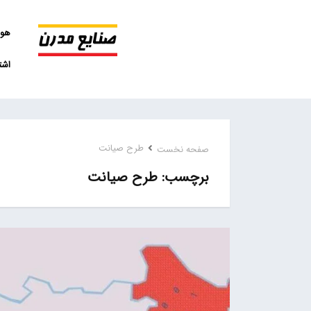
هو
اشت
طرح صیانت
صفحه نخست
طرح صیانت