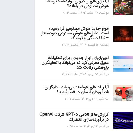
آیا بازی‌های ویدیویی تولیدشده توسط
هوش مصنوعی در راه‌اند؟
دوشنبه, 20 اسفند 1403, ساعت 18:24
موج جدید هوش مصنوعی فرا رسیده
است: عامل‌های هوش مصنوعی خودمختار
—شگفت‌انگیز و ترسناک
یکشنبه, 5 اسفند 1403, ساعت 20:03
اوپن‌ای‌آی ابزار جدیدی برای تحقیقات
عمیق معرفی کرد که می‌تواند با تحلیلگران
پژوهشی رقابت کند
دوشنبه, 15 بهمن 1403, ساعت 19:57
آیا ربات‌های هوشمند می‌توانند جایگزین
فضانوردان انسان در فضا شوند؟
سه شنبه, 11 دی 1403, ساعت 10:01
گزارش‌ها از ناکامی GPT-5 شرکت OpenAI
در برآورده‌سازی انتظارات
دوشنبه, 3 دی 1403, ساعت 0:35