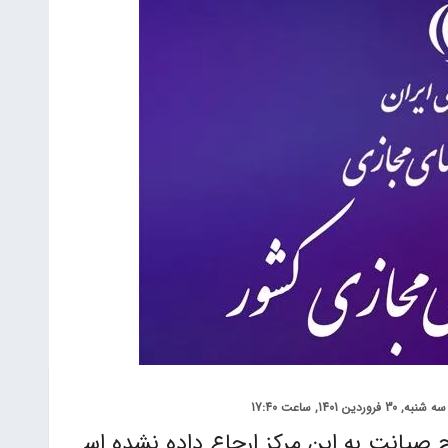
سه شنبه, 30 فروردین 1401, ساعت 17:40
صیانت به این مرکز ارجاع داده نشده اس