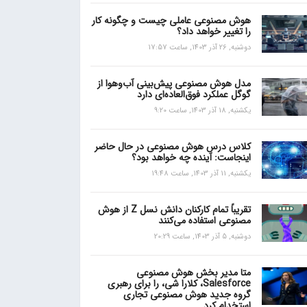
هوش مصنوعی عاملی چیست و چگونه کار
را تغییر خواهد داد؟
دوشنبه, 26 آذر 1403, ساعت 17:57
مدل هوش مصنوعی پیش‌بینی آب‌و‌هوا از
گوگل عملکرد فوق‌العاده‌ای دارد
یکشنبه, 18 آذر 1403, ساعت 9:20
کلاس درس هوش مصنوعی در حال حاضر
اینجاست: آینده چه خواهد بود؟
یکشنبه, 11 آذر 1403, ساعت 19:48
تقریباً تمام کارکنان دانش نسل Z از هوش
مصنوعی استفاده می‌کنند
دوشنبه, 5 آذر 1403, ساعت 20:29
متا مدیر بخش هوش مصنوعی
Salesforce، کلارا شی، را برای رهبری
گروه جدید هوش مصنوعی تجاری
استخدام کرد