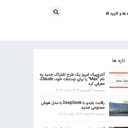
ها و کاربرد AI
تازه ها
آنتروپیک امروز یک طرح اشتراک جدید به
نام “Max” را برای چت‌بات خود، Claude،
معرفی کرد
پنجشنبه, 21 فروردین 1404, ساعت 14:17
رقابت بایدو با DeepSeek با مدل هوش
مصنوعی جدید
دوشنبه, 27 اسفند 1403, ساعت 18:07