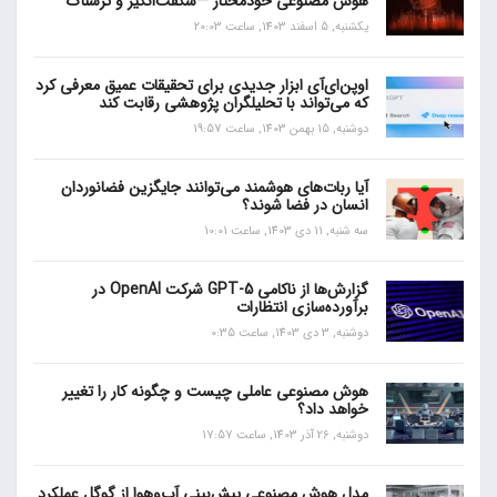
هوش مصنوعی خودمختار —شگفت‌انگیز و ترسناک
یکشنبه, 5 اسفند 1403, ساعت 20:03
اوپن‌ای‌آی ابزار جدیدی برای تحقیقات عمیق معرفی کرد
که می‌تواند با تحلیلگران پژوهشی رقابت کند
دوشنبه, 15 بهمن 1403, ساعت 19:57
آیا ربات‌های هوشمند می‌توانند جایگزین فضانوردان
انسان در فضا شوند؟
سه شنبه, 11 دی 1403, ساعت 10:01
گزارش‌ها از ناکامی GPT-5 شرکت OpenAI در
برآورده‌سازی انتظارات
دوشنبه, 3 دی 1403, ساعت 0:35
هوش مصنوعی عاملی چیست و چگونه کار را تغییر
خواهد داد؟
دوشنبه, 26 آذر 1403, ساعت 17:57
مدل هوش مصنوعی پیش‌بینی آب‌و‌هوا از گوگل عملکرد