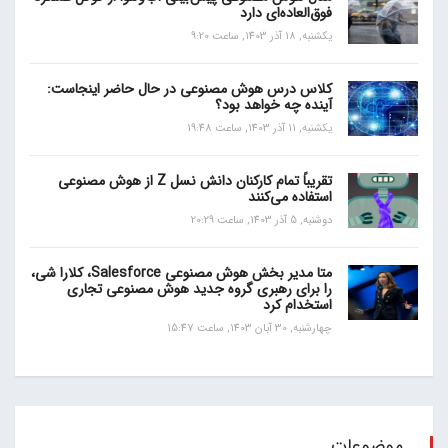
فوق‌العاده‌ای دارد
یکشنبه, 18 آذر 1403, ساعت 9:20
کلاس درس هوش مصنوعی در حال حاضر اینجاست:
آینده چه خواهد بود؟
یکشنبه, 11 آذر 1403, ساعت 19:48
تقریباً تمام کارکنان دانش نسل Z از هوش مصنوعی
استفاده می‌کنند
دوشنبه, 5 آذر 1403, ساعت 20:29
متا مدیر بخش هوش مصنوعی Salesforce، کلارا شی،
را برای رهبری گروه جدید هوش مصنوعی تجاری
استخدام کرد
چهارشنبه, 30 آبان 1403, ساعت 15:47
موضوعات