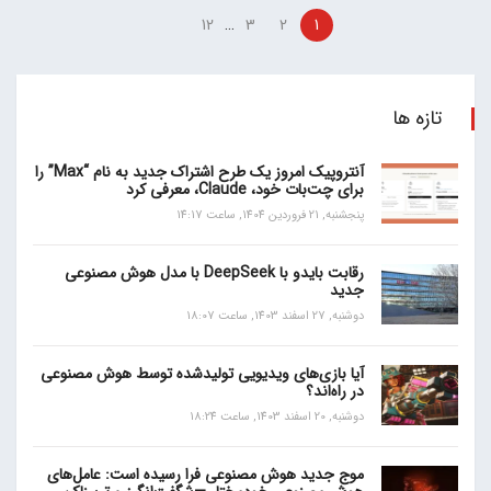
…
12
3
2
1
تازه ها
آنتروپیک امروز یک طرح اشتراک جدید به نام “Max” را
برای چت‌بات خود، Claude، معرفی کرد
پنجشنبه, 21 فروردین 1404, ساعت 14:17
رقابت بایدو با DeepSeek با مدل هوش مصنوعی
جدید
دوشنبه, 27 اسفند 1403, ساعت 18:07
آیا بازی‌های ویدیویی تولیدشده توسط هوش مصنوعی
در راه‌اند؟
دوشنبه, 20 اسفند 1403, ساعت 18:24
موج جدید هوش مصنوعی فرا رسیده است: عامل‌های