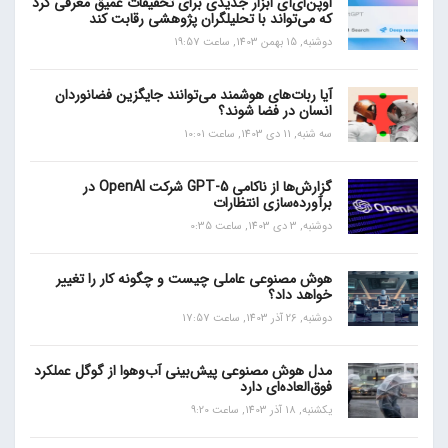
اوپن‌ای‌آی ابزار جدیدی برای تحقیقات عمیق معرفی کرد
که می‌تواند با تحلیلگران پژوهشی رقابت کند
دوشنبه, 15 بهمن 1403, ساعت 19:57
آیا ربات‌های هوشمند می‌توانند جایگزین فضانوردان
انسان در فضا شوند؟
سه شنبه, 11 دی 1403, ساعت 10:01
گزارش‌ها از ناکامی GPT-5 شرکت OpenAI در
برآورده‌سازی انتظارات
دوشنبه, 3 دی 1403, ساعت 0:35
هوش مصنوعی عاملی چیست و چگونه کار را تغییر
خواهد داد؟
دوشنبه, 26 آذر 1403, ساعت 17:57
مدل هوش مصنوعی پیش‌بینی آب‌و‌هوا از گوگل عملکرد
فوق‌العاده‌ای دارد
یکشنبه, 18 آذر 1403, ساعت 9:20