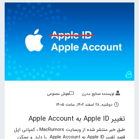
نویسنده صنایع مدرن
هوش مصنوعی
دوشنبه, 28 اسفند 1402, ساعت 14:05
تغییر Apple ID به Apple Account
طبق خبر منتشر شده از وبسایت MacRumors ، کمپانی اپل
قصد تغییر Apple ID به Apple Account را دارد. و ممکن