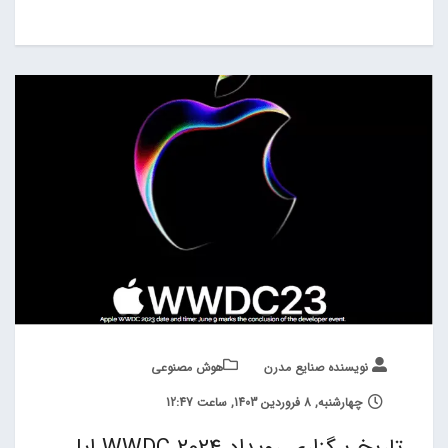
نویسنده صنایع مدرن
هوش مصنوعی
چهارشنبه, 8 فروردین 1403, ساعت 12:47
تاریخ برگزاری رویداد WWDC 2024 اپل،