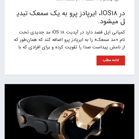
در IOS18، ایرپادز پرو به یک سمعک تبدی
ل میشود.
کمپانی اپل قصد دارد در آپدیت iOS 18 مد جدیدی تحت
نام «مد سمعک» را به ایرپادز پرو اضافه کند که همان‌طور که
از نامش پیداست صدا را تقویت کرده و برای افرادی که با
ادامه مطلب