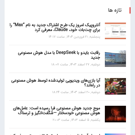
تازه ها
آنتروپیک امروز یک طرح اشتراک جدید به نام “Max” را
برای چت‌بات خود، Claude، معرفی کرد
پنجشنبه, 21 فروردین 1404, ساعت 14:17
رقابت بایدو با DeepSeek با مدل هوش مصنوعی
جدید
دوشنبه, 27 اسفند 1403, ساعت 18:07
آیا بازی‌های ویدیویی تولیدشده توسط هوش مصنوعی
در راه‌اند؟
دوشنبه, 20 اسفند 1403, ساعت 18:24
موج جدید هوش مصنوعی فرا رسیده است: عامل‌های
هوش مصنوعی خودمختار —شگفت‌انگیز و ترسناک
یکشنبه, 5 اسفند 1403, ساعت 20:03