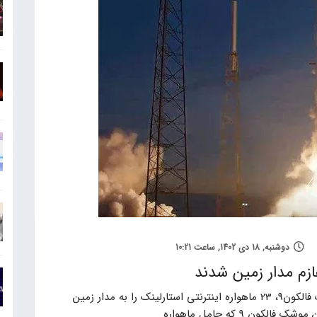
دوشنبه, 18 دی 1402, ساعت 10:21
اسپیس ایکس در روز 7 ژانویه با استفاده از موشک فالکون9، 23 ماهواره اینترنتی استارلینک را به مدار زمین
ن 9 که حامل ماهواره