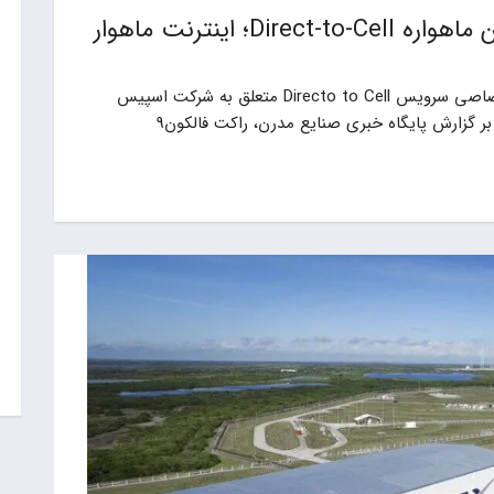
اسپیس‌ایکس در آستانه پرتاب اولین ماهواره Direct-to-Cell؛ اینترنت ماهوار
روز جمعه 8 دی ماه سال جاری اولین ماهواره اختصاصی سرویس Directo to Cell متعلق به شرکت اسپیس
ر گزارش پایگاه خبری صنایع مدرن، راکت فالکون9