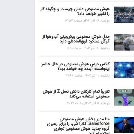
هوش مصنوعی عاملی چیست و چگونه کار
را تغییر خواهد داد؟
دوشنبه, 26 آذر 1403, ساعت 17:57
مدل هوش مصنوعی پیش‌بینی آب‌و‌هوا از
گوگل عملکرد فوق‌العاده‌ای دارد
یکشنبه, 18 آذر 1403, ساعت 9:20
کلاس درس هوش مصنوعی در حال حاضر
اینجاست: آینده چه خواهد بود؟
یکشنبه, 11 آذر 1403, ساعت 19:48
تقریباً تمام کارکنان دانش نسل Z از هوش
مصنوعی استفاده می‌کنند
دوشنبه, 5 آذر 1403, ساعت 20:29
متا مدیر بخش هوش مصنوعی
Salesforce، کلارا شی، را برای رهبری
گروه جدید هوش مصنوعی تجاری
استخدام کرد