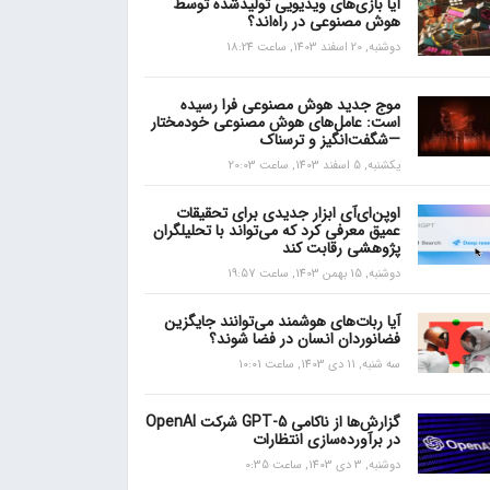
آیا بازی‌های ویدیویی تولیدشده توسط
هوش مصنوعی در راه‌اند؟
دوشنبه, 20 اسفند 1403, ساعت 18:24
موج جدید هوش مصنوعی فرا رسیده
است: عامل‌های هوش مصنوعی خودمختار
—شگفت‌انگیز و ترسناک
یکشنبه, 5 اسفند 1403, ساعت 20:03
اوپن‌ای‌آی ابزار جدیدی برای تحقیقات
عمیق معرفی کرد که می‌تواند با تحلیلگران
پژوهشی رقابت کند
دوشنبه, 15 بهمن 1403, ساعت 19:57
آیا ربات‌های هوشمند می‌توانند جایگزین
فضانوردان انسان در فضا شوند؟
سه شنبه, 11 دی 1403, ساعت 10:01
گزارش‌ها از ناکامی GPT-5 شرکت OpenAI
در برآورده‌سازی انتظارات
دوشنبه, 3 دی 1403, ساعت 0:35