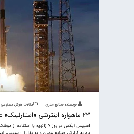
نویسنده صنایع مدرن
مقالات هوش مصنوعی
۲۳ ماهواره اینترنتی «استارلینک» عازم مدار زمین شدند
برد.به گزارش صنایع مدرن و به نقل از اسپیس، این موشک فالکو