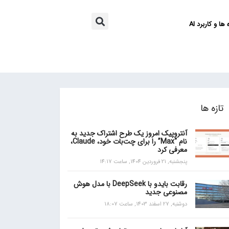
ها و کاربرد AI
تازه ها
آنتروپیک امروز یک طرح اشتراک جدید به
نام “Max” را برای چت‌بات خود، Claude،
معرفی کرد
پنجشنبه, 21 فروردین 1404, ساعت 14:17
رقابت بایدو با DeepSeek با مدل هوش
مصنوعی جدید
دوشنبه, 27 اسفند 1403, ساعت 18:07