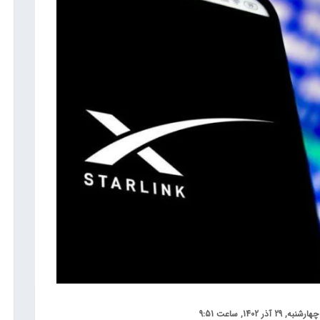
چهارشنبه, 29 آذر 1402, ساعت 9:51