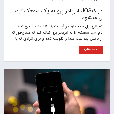
در IOS18، ایرپادز پرو به یک سمعک تبدی
ل میشود.
کمپانی اپل قصد دارد در آپدیت iOS 18 مد جدیدی تحت
نام «مد سمعک» را به ایرپادز پرو اضافه کند که همان‌طور که
از نامش پیداست صدا را تقویت کرده و برای افرادی که با
ادامه مطلب