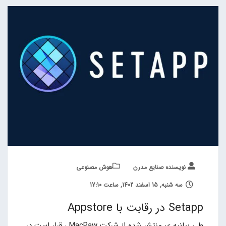
نویسنده صنایع مدرن
هوش مصنوعی
سه شنبه, 15 اسفند 1402, ساعت 17:10
Setapp در رقابت با Appstore
طی بیانیه ی منتشر شده از شرکت MacPaw ، قرار است در