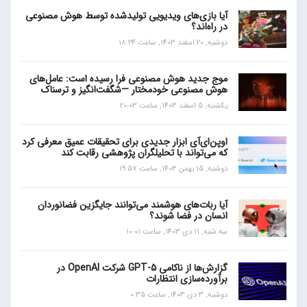
آیا بازی‌های ویدیویی تولیدشده توسط هوش مصنوعی
در راه‌اند؟
دوشنبه, 20 اسفند 1403, ساعت 18:24
موج جدید هوش مصنوعی فرا رسیده است: عامل‌های
هوش مصنوعی خودمختار —شگفت‌انگیز و ترسناک
یکشنبه, 5 اسفند 1403, ساعت 20:03
اوپن‌ای‌آی ابزار جدیدی برای تحقیقات عمیق معرفی کرد
که می‌تواند با تحلیلگران پژوهشی رقابت کند
دوشنبه, 15 بهمن 1403, ساعت 19:57
آیا ربات‌های هوشمند می‌توانند جایگزین فضانوردان
انسان در فضا شوند؟
سه شنبه, 11 دی 1403, ساعت 10:01
گزارش‌ها از ناکامی GPT-5 شرکت OpenAI در
برآورده‌سازی انتظارات
دوشنبه, 3 دی 1403, ساعت 0:35