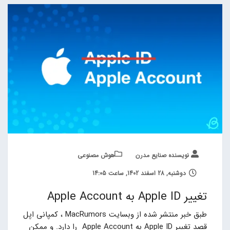
نویسنده صنایع مدرن
هوش مصنوعی
دوشنبه, 28 اسفند 1402, ساعت 14:05
تغییر Apple ID به Apple Account
طبق خبر منتشر شده از وبسایت MacRumors ، کمپانی اپل
قصد تغییر Apple ID به Apple Account را دارد. و ممکن