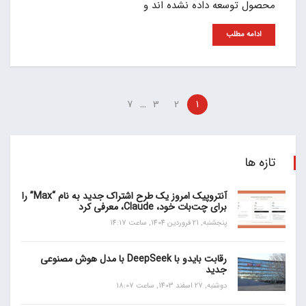
محصول توسعه داده نشده اند و
ادامه مطلب
…
7
3
2
1
تازه ها
آنتروپیک امروز یک طرح اشتراک جدید به نام “Max” را
برای چت‌بات خود، Claude، معرفی کرد
پنجشنبه, 21 فروردین 1404, ساعت 14:17
رقابت بایدو با DeepSeek با مدل هوش مصنوعی
جدید
دوشنبه, 27 اسفند 1403, ساعت 18:07