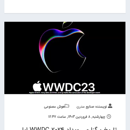
نویسنده صنایع مدرن
هوش مصنوعی
چهارشنبه, 8 فروردین 1403, ساعت 12:47
تاریخ برگزاری رویداد WWDC 2024 اپل،