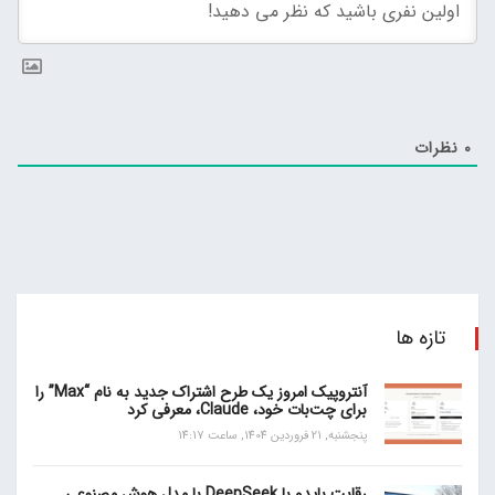
0
نظرات
تازه ها
آنتروپیک امروز یک طرح اشتراک جدید به نام “Max” را
برای چت‌بات خود، Claude، معرفی کرد
پنجشنبه, 21 فروردین 1404, ساعت 14:17
رقابت بایدو با DeepSeek با مدل هوش مصنوعی