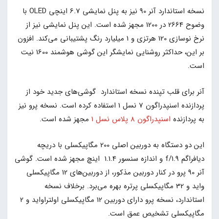
نسخه استاندارد آنر 90 نیز به پنل نمایشی 6.7 اینچی OLED با
وضوح 2664 در 1200 مجهز شده است. این پنل نمایشی نیز از
نرخ نوسازی 120 هرتزی و 1 میلیارد رنگ پشتیبانی می‌کند. افزون
بر این، حداکثر روشنایی نمایشگر این گوشی هوشمند 1600 نیت
است.
آنر برای قلب تپنده نسخه استاندارد گوشی‌های جدید خود از
پردازنده اسنپدراگون 7 نسل 1 استفاده کرده است. نسخه پرو نیز
به پردازنده
اسنپدراگون 8 پلاس نسل 1
مجهز شده است.
این دو دستگاه به دوربین اصلی 200 مگاپیکسلی با دریچه
دیافراگم f/1.9 و اندازه سنسور 1.1.4 اینچ مجهز شده است. گوشی
آنر 90 پرو در کنار دوربین مذکور، از دوربین‌های 12 مگاپیکسلی
واید و 32 مگاپیکسلی پرتره بهره می‌برد. برخلاف نسخه
استاندارد، نسخه پرو دارای دوربین 12 مگاپیکسلی اولتراواید و 2
مگاپیکسلی تشخیص عمق است.