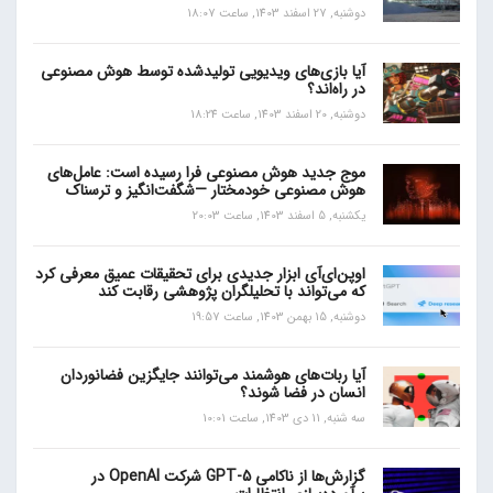
دوشنبه, 27 اسفند 1403, ساعت 18:07
آیا بازی‌های ویدیویی تولیدشده توسط هوش مصنوعی
در راه‌اند؟
دوشنبه, 20 اسفند 1403, ساعت 18:24
موج جدید هوش مصنوعی فرا رسیده است: عامل‌های
هوش مصنوعی خودمختار —شگفت‌انگیز و ترسناک
یکشنبه, 5 اسفند 1403, ساعت 20:03
اوپن‌ای‌آی ابزار جدیدی برای تحقیقات عمیق معرفی کرد
که می‌تواند با تحلیلگران پژوهشی رقابت کند
دوشنبه, 15 بهمن 1403, ساعت 19:57
آیا ربات‌های هوشمند می‌توانند جایگزین فضانوردان
انسان در فضا شوند؟
سه شنبه, 11 دی 1403, ساعت 10:01
گزارش‌ها از ناکامی GPT-5 شرکت OpenAI در