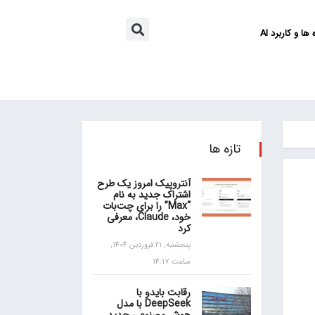
ها و کاربرد AI
تازه ها
آنتروپیک امروز یک طرح
اشتراک جدید به نام
“Max” را برای چت‌بات
خود، Claude، معرفی
کرد
پنجشنبه, 21 فروردین 1404,
ساعت 14:17
رقابت بایدو با
DeepSeek با مدل