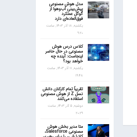
مدل هوش مصنوعی
پیش‌بینی آب‌و‌هوا از
گوگل عملکرد
فوق‌العاده‌ای دارد
یکشنبه, 18 آذر 1403, ساعت
9:20
کلاس درس هوش
مصنوعی در حال حاضر
اینجاست: آینده چه
خواهد بود؟
یکشنبه, 11 آذر 1403, ساعت
19:48
تقریباً تمام کارکنان دانش
نسل Z از هوش مصنوعی
استفاده می‌کنند
دوشنبه, 5 آذر 1403, ساعت
20:29
متا مدیر بخش هوش
مصنوعی Salesforce،
کلارا شی، را برای رهبری