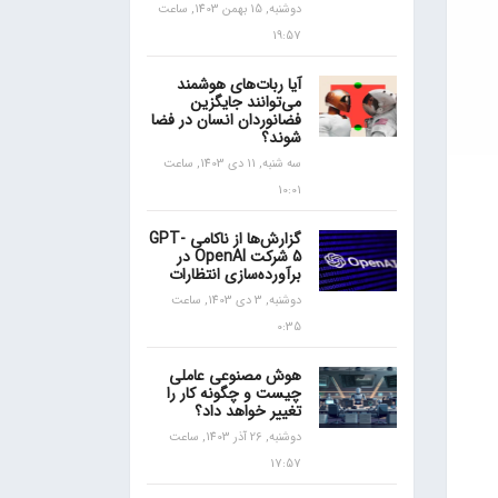
دوشنبه, 15 بهمن 1403, ساعت
19:57
آیا ربات‌های هوشمند
می‌توانند جایگزین
فضانوردان انسان در فضا
شوند؟
سه شنبه, 11 دی 1403, ساعت
10:01
گزارش‌ها از ناکامی GPT-
5 شرکت OpenAI در
برآورده‌سازی انتظارات
دوشنبه, 3 دی 1403, ساعت
0:35
هوش مصنوعی عاملی
چیست و چگونه کار را
تغییر خواهد داد؟
دوشنبه, 26 آذر 1403, ساعت
17:57