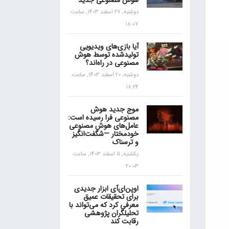
هوش مصنوعی جدید
دوشنبه, 27 اسفند 1403, ساعت
18:07
آیا بازی‌های ویدیویی
تولیدشده توسط هوش
مصنوعی در راه‌اند؟
دوشنبه, 20 اسفند 1403, ساعت
18:24
موج جدید هوش
مصنوعی فرا رسیده است:
عامل‌های هوش مصنوعی
خودمختار —شگفت‌انگیز
و ترسناک
یکشنبه, 5 اسفند 1403, ساعت
20:03
اوپن‌ای‌آی ابزار جدیدی
برای تحقیقات عمیق
معرفی کرد که می‌تواند با
تحلیلگران پژوهشی
رقابت کند