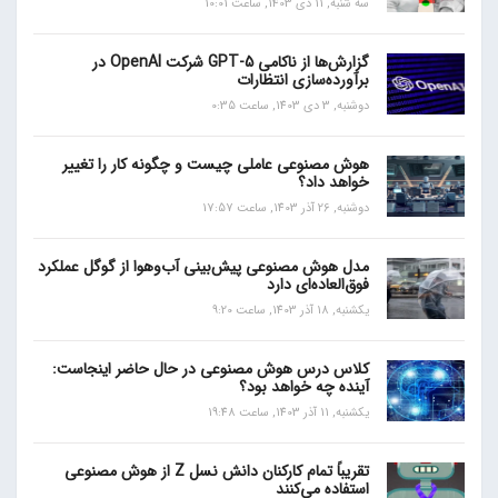
سه شنبه, 11 دی 1403, ساعت 10:01
گزارش‌ها از ناکامی GPT-5 شرکت OpenAI در
برآورده‌سازی انتظارات
دوشنبه, 3 دی 1403, ساعت 0:35
هوش مصنوعی عاملی چیست و چگونه کار را تغییر
خواهد داد؟
دوشنبه, 26 آذر 1403, ساعت 17:57
مدل هوش مصنوعی پیش‌بینی آب‌و‌هوا از گوگل عملکرد
فوق‌العاده‌ای دارد
یکشنبه, 18 آذر 1403, ساعت 9:20
کلاس درس هوش مصنوعی در حال حاضر اینجاست:
آینده چه خواهد بود؟
یکشنبه, 11 آذر 1403, ساعت 19:48
تقریباً تمام کارکنان دانش نسل Z از هوش مصنوعی
استفاده می‌کنند