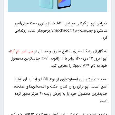
کمپانی اپو از گوشی موبایل A36 که از باتری 5000 میلی‌آمپر
ساعتی و چیپست Snapdragon 680 برخوردار است، رونمایی
کرد.
به گزارش پایگاه خبری صنایع مدرن و به نقل از
جی اس ام
آرنا
،
اپو امروز 22 دی 1400 برابر با 12 ژانویه 2022، جدیدترین محصول
خود به نام Oppo A36 را معرفی کرد.
صفحه نمایش این اسمارت‌فون از نوع LCD و اندازه آن 6.56
اینچ است. اپو برای روان شدن افکت و انیمیشن‌های صفحه،
جدیدترین محصول خود را به رفرش ریت 90 هرتز مجهز کرده
است.
وضوح تصویر پنل نمایشی این گوشی هوشمند 1612×720 پیکسل