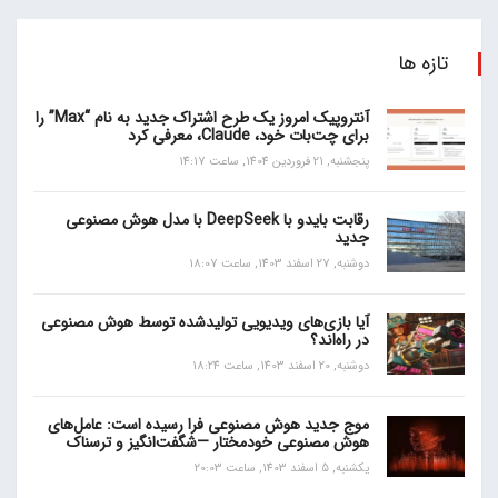
تازه ها
آنتروپیک امروز یک طرح اشتراک جدید به نام “Max” را
برای چت‌بات خود، Claude، معرفی کرد
پنجشنبه, 21 فروردین 1404, ساعت 14:17
رقابت بایدو با DeepSeek با مدل هوش مصنوعی
جدید
دوشنبه, 27 اسفند 1403, ساعت 18:07
آیا بازی‌های ویدیویی تولیدشده توسط هوش مصنوعی
در راه‌اند؟
دوشنبه, 20 اسفند 1403, ساعت 18:24
موج جدید هوش مصنوعی فرا رسیده است: عامل‌های
هوش مصنوعی خودمختار —شگفت‌انگیز و ترسناک
یکشنبه, 5 اسفند 1403, ساعت 20:03