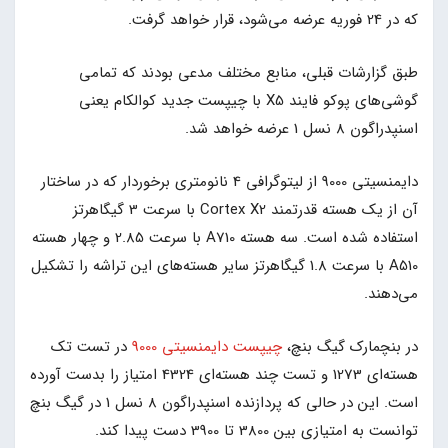
که در 24 فوریه عرضه می‌شود، قرار خواهد گرفت.
طبق گزارشات قبلی، منابع مختلف مدعی بودند که تمامی
گوشی‌های پوکو فایند X5 با چیپست جدید کوالکام یعنی
اسنپدراگون 8 نسل 1 عرضه خواهد شد.
دایمنسیتی 9000 از لیتوگرافی 4 نانومتری برخوردار که در ساختار
آن از یک هسته قدرتمند Cortex X2 با سرعت 3 گیگاهرتز
استفاده شده است. سه هسته A710 با سرعت 2.85 و چهار هسته
A510 با سرعت 1.8 گیگاهرتز سایر هسته‌های این تراشه را تشکیل
می‌دهند.
در بنچمارک گیگ بنچ،
چیپست دایمنسیتی 9000
در تست‌ تک
هسته‌ای 1273 و تست چند هسته‌ای 4324 امتیاز را بدست آورده
است. این در حالی که پردازنده اسنپدراگون 8 نسل 1 در گیگ بنچ
توانست به امتیازی بین 3800 تا 3900 دست پیدا کند.