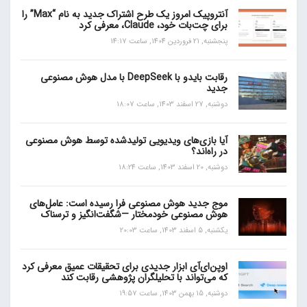
آنتروپیک امروز یک طرح اشتراک جدید به نام “Max” را
برای چت‌بات خود، Claude، معرفی کرد
پنجشنبه, 21 فروردین 1404, ساعت 14:17
رقابت بایدو با DeepSeek با مدل هوش مصنوعی
جدید
دوشنبه, 27 اسفند 1403, ساعت 18:07
آیا بازی‌های ویدیویی تولیدشده توسط هوش مصنوعی
در راه‌اند؟
دوشنبه, 20 اسفند 1403, ساعت 18:24
موج جدید هوش مصنوعی فرا رسیده است: عامل‌های
هوش مصنوعی خودمختار —شگفت‌انگیز و ترسناک
یکشنبه, 5 اسفند 1403, ساعت 20:03
اوپن‌ای‌آی ابزار جدیدی برای تحقیقات عمیق معرفی کرد
که می‌تواند با تحلیلگران پژوهشی رقابت کند
دوشنبه, 15 بهمن 1403, ساعت 19:57