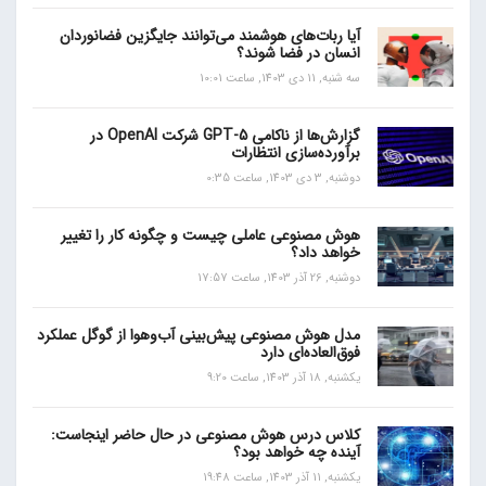
آیا ربات‌های هوشمند می‌توانند جایگزین فضانوردان
انسان در فضا شوند؟
سه شنبه, 11 دی 1403, ساعت 10:01
گزارش‌ها از ناکامی GPT-5 شرکت OpenAI در
برآورده‌سازی انتظارات
دوشنبه, 3 دی 1403, ساعت 0:35
هوش مصنوعی عاملی چیست و چگونه کار را تغییر
خواهد داد؟
دوشنبه, 26 آذر 1403, ساعت 17:57
مدل هوش مصنوعی پیش‌بینی آب‌و‌هوا از گوگل عملکرد
فوق‌العاده‌ای دارد
یکشنبه, 18 آذر 1403, ساعت 9:20
کلاس درس هوش مصنوعی در حال حاضر اینجاست:
آینده چه خواهد بود؟
یکشنبه, 11 آذر 1403, ساعت 19:48