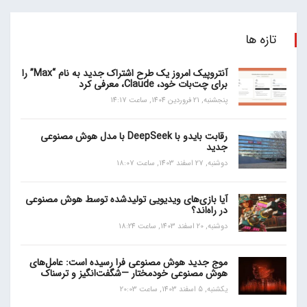
تازه ها
آنتروپیک امروز یک طرح اشتراک جدید به نام “Max” را
برای چت‌بات خود، Claude، معرفی کرد
پنجشنبه, 21 فروردین 1404, ساعت 14:17
رقابت بایدو با DeepSeek با مدل هوش مصنوعی
جدید
دوشنبه, 27 اسفند 1403, ساعت 18:07
آیا بازی‌های ویدیویی تولیدشده توسط هوش مصنوعی
در راه‌اند؟
دوشنبه, 20 اسفند 1403, ساعت 18:24
موج جدید هوش مصنوعی فرا رسیده است: عامل‌های
هوش مصنوعی خودمختار —شگفت‌انگیز و ترسناک
یکشنبه, 5 اسفند 1403, ساعت 20:03