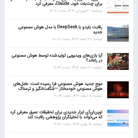
برای چت‌بات خود، Claude، معرفی کرد
پنجشنبه, 21 فروردین 1404, ساعت 14:17
رقابت بایدو با DeepSeek با مدل هوش مصنوعی
جدید
دوشنبه, 27 اسفند 1403, ساعت 18:07
آیا بازی‌های ویدیویی تولیدشده توسط هوش مصنوعی
در راه‌اند؟
دوشنبه, 20 اسفند 1403, ساعت 18:24
موج جدید هوش مصنوعی فرا رسیده است: عامل‌های
هوش مصنوعی خودمختار —شگفت‌انگیز و ترسناک
یکشنبه, 5 اسفند 1403, ساعت 20:03
اوپن‌ای‌آی ابزار جدیدی برای تحقیقات عمیق معرفی کرد
که می‌تواند با تحلیلگران پژوهشی رقابت کند
دوشنبه, 15 بهمن 1403, ساعت 19:57