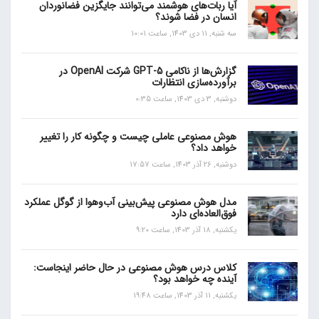
آیا ربات‌های هوشمند می‌توانند جایگزین فضانوردان
انسان در فضا شوند؟
سه شنبه, 11 دی 1403, ساعت 10:01
گزارش‌ها از ناکامی GPT-5 شرکت OpenAI در
برآورده‌سازی انتظارات
دوشنبه, 3 دی 1403, ساعت 0:35
هوش مصنوعی عاملی چیست و چگونه کار را تغییر
خواهد داد؟
دوشنبه, 26 آذر 1403, ساعت 17:57
مدل هوش مصنوعی پیش‌بینی آب‌و‌هوا از گوگل عملکرد
فوق‌العاده‌ای دارد
یکشنبه, 18 آذر 1403, ساعت 9:20
کلاس درس هوش مصنوعی در حال حاضر اینجاست:
آینده چه خواهد بود؟
یکشنبه, 11 آذر 1403, ساعت 19:48