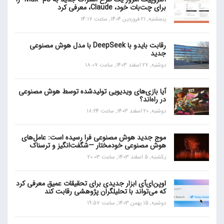
برای چت‌بات خود، Claude، معرفی کرد
پنجشنبه, 21 فروردین 1404, ساعت 14:17
رقابت بایدو با DeepSeek با مدل هوش مصنوعی
جدید
دوشنبه, 27 اسفند 1403, ساعت 18:07
آیا بازی‌های ویدیویی تولیدشده توسط هوش مصنوعی
در راه‌اند؟
دوشنبه, 20 اسفند 1403, ساعت 18:24
موج جدید هوش مصنوعی فرا رسیده است: عامل‌های
هوش مصنوعی خودمختار —شگفت‌انگیز و ترسناک
یکشنبه, 5 اسفند 1403, ساعت 20:03
اوپن‌ای‌آی ابزار جدیدی برای تحقیقات عمیق معرفی کرد
که می‌تواند با تحلیلگران پژوهشی رقابت کند
دوشنبه, 15 بهمن 1403, ساعت 19:57