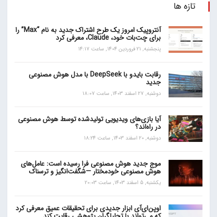
تازه ها
آنتروپیک امروز یک طرح اشتراک جدید به نام “Max” را
برای چت‌بات خود، Claude، معرفی کرد
پنجشنبه, 21 فروردین 1404, ساعت 14:17
رقابت بایدو با DeepSeek با مدل هوش مصنوعی
جدید
دوشنبه, 27 اسفند 1403, ساعت 18:07
آیا بازی‌های ویدیویی تولیدشده توسط هوش مصنوعی
در راه‌اند؟
دوشنبه, 20 اسفند 1403, ساعت 18:24
موج جدید هوش مصنوعی فرا رسیده است: عامل‌های
هوش مصنوعی خودمختار —شگفت‌انگیز و ترسناک
یکشنبه, 5 اسفند 1403, ساعت 20:03
اوپن‌ای‌آی ابزار جدیدی برای تحقیقات عمیق معرفی کرد
که می‌تواند با تحلیلگران پژوهشی رقابت کند