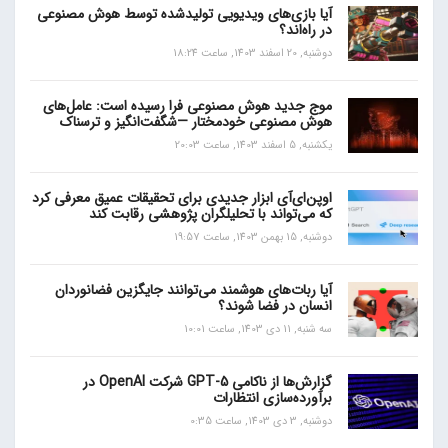
آیا بازی‌های ویدیویی تولیدشده توسط هوش مصنوعی
در راه‌اند؟
دوشنبه, 20 اسفند 1403, ساعت 18:24
موج جدید هوش مصنوعی فرا رسیده است: عامل‌های
هوش مصنوعی خودمختار —شگفت‌انگیز و ترسناک
یکشنبه, 5 اسفند 1403, ساعت 20:03
اوپن‌ای‌آی ابزار جدیدی برای تحقیقات عمیق معرفی کرد
که می‌تواند با تحلیلگران پژوهشی رقابت کند
دوشنبه, 15 بهمن 1403, ساعت 19:57
آیا ربات‌های هوشمند می‌توانند جایگزین فضانوردان
انسان در فضا شوند؟
سه شنبه, 11 دی 1403, ساعت 10:01
گزارش‌ها از ناکامی GPT-5 شرکت OpenAI در
برآورده‌سازی انتظارات
دوشنبه, 3 دی 1403, ساعت 0:35