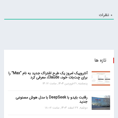
0
نظرات
تازه ها
آنتروپیک امروز یک طرح اشتراک جدید به نام “Max” را
برای چت‌بات خود، Claude، معرفی کرد
پنجشنبه, 21 فروردین 1404, ساعت 14:17
رقابت بایدو با DeepSeek با مدل هوش مصنوعی
جدید
دوشنبه, 27 اسفند 1403, ساعت 18:07