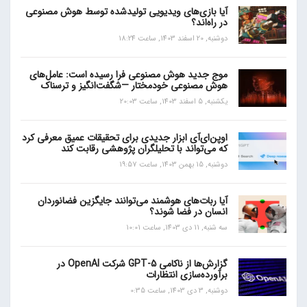
آیا بازی‌های ویدیویی تولیدشده توسط هوش مصنوعی
در راه‌اند؟
دوشنبه, 20 اسفند 1403, ساعت 18:24
موج جدید هوش مصنوعی فرا رسیده است: عامل‌های
هوش مصنوعی خودمختار —شگفت‌انگیز و ترسناک
یکشنبه, 5 اسفند 1403, ساعت 20:03
اوپن‌ای‌آی ابزار جدیدی برای تحقیقات عمیق معرفی کرد
که می‌تواند با تحلیلگران پژوهشی رقابت کند
دوشنبه, 15 بهمن 1403, ساعت 19:57
آیا ربات‌های هوشمند می‌توانند جایگزین فضانوردان
انسان در فضا شوند؟
سه شنبه, 11 دی 1403, ساعت 10:01
گزارش‌ها از ناکامی GPT-5 شرکت OpenAI در
برآورده‌سازی انتظارات
دوشنبه, 3 دی 1403, ساعت 0:35