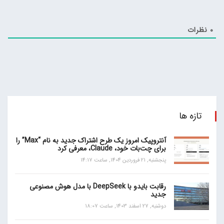
0
نظرات
تازه ها
آنتروپیک امروز یک طرح اشتراک جدید به نام “Max” را
برای چت‌بات خود، Claude، معرفی کرد
پنجشنبه, 21 فروردین 1404, ساعت 14:17
رقابت بایدو با DeepSeek با مدل هوش مصنوعی
جدید
دوشنبه, 27 اسفند 1403, ساعت 18:07