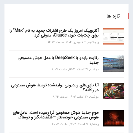
تازه ها
آنتروپیک امروز یک طرح اشتراک جدید به نام “Max” را
برای چت‌بات خود، Claude، معرفی کرد
پنجشنبه, 21 فروردین 1404, ساعت 14:17
رقابت بایدو با DeepSeek با مدل هوش مصنوعی
جدید
دوشنبه, 27 اسفند 1403, ساعت 18:07
آیا بازی‌های ویدیویی تولیدشده توسط هوش مصنوعی
در راه‌اند؟
دوشنبه, 20 اسفند 1403, ساعت 18:24
موج جدید هوش مصنوعی فرا رسیده است: عامل‌های
هوش مصنوعی خودمختار —شگفت‌انگیز و ترسناک
یکشنبه, 5 اسفند 1403, ساعت 20:03