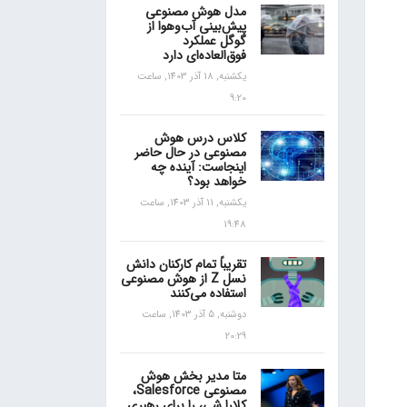
مدل هوش مصنوعی
پیش‌بینی آب‌و‌هوا از
گوگل عملکرد
فوق‌العاده‌ای دارد
یکشنبه, 18 آذر 1403, ساعت
9:20
کلاس درس هوش
مصنوعی در حال حاضر
اینجاست: آینده چه
خواهد بود؟
یکشنبه, 11 آذر 1403, ساعت
19:48
تقریباً تمام کارکنان دانش
نسل Z از هوش مصنوعی
استفاده می‌کنند
دوشنبه, 5 آذر 1403, ساعت
20:29
متا مدیر بخش هوش
مصنوعی Salesforce،
کلارا شی، را برای رهبری