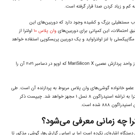
م و زیاد کردن صدا قرار گرفته است.
OnePlus10 Ult یک چارچوب مستطیلی بزرگ و کشیده وجود دارد که دوربین‌های این
ق احتمالات، این کمپانی برای دوربین‌های
وان پلاس 10
اولترا از
نسور‌های 48 مگاپیکسلی با لنز واید، 50 مگاپیکسلی با لنز اولتراواید و یک دوربین پریسکوپی استفاده خواهد
احتمالا برای NPU این دستگاه از واحد پردازش عصبی MariSilicon X که اوپو در دسامبر 2021 آن را
ن عضو خانواده گوشی‌های وان پلاس مربوط به پردازنده آن است. طی
گزارشات درز شده، گوشی وان پلاس 10 اولترا به تراشه اسنپدراگون 8 نسل 1 مجهز خواهد شد. چیپست ذکر
ون 888 شده است.
دستگاه اشاره‌ای نکرده است اما بر اساس گزارش‌ها، گوشی مذکور تا