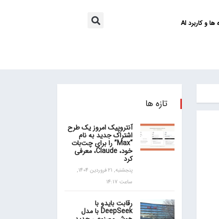
ها و کاربرد AI
تازه ها
آنتروپیک امروز یک طرح
اشتراک جدید به نام
“Max” را برای چت‌بات
خود، Claude، معرفی
کرد
پنجشنبه, 21 فروردین 1404,
ساعت 14:17
رقابت بایدو با
DeepSeek با مدل