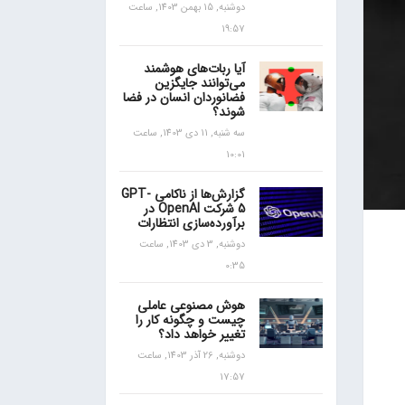
دوشنبه, 15 بهمن 1403, ساعت
19:57
آیا ربات‌های هوشمند
می‌توانند جایگزین
فضانوردان انسان در فضا
شوند؟
سه شنبه, 11 دی 1403, ساعت
10:01
گزارش‌ها از ناکامی GPT-
5 شرکت OpenAI در
برآورده‌سازی انتظارات
دوشنبه, 3 دی 1403, ساعت
0:35
هوش مصنوعی عاملی
چیست و چگونه کار را
تغییر خواهد داد؟
دوشنبه, 26 آذر 1403, ساعت
17:57