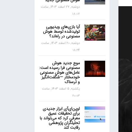
هوش مصنوعی جدید
دوشنبه, 27 اسفند 1403, ساعت
18:07
آیا بازی‌های ویدیویی
تولیدشده توسط هوش
مصنوعی در راه‌اند؟
دوشنبه, 20 اسفند 1403, ساعت
18:24
موج جدید هوش
مصنوعی فرا رسیده است:
عامل‌های هوش مصنوعی
خودمختار —شگفت‌انگیز
و ترسناک
یکشنبه, 5 اسفند 1403, ساعت
20:03
اوپن‌ای‌آی ابزار جدیدی
برای تحقیقات عمیق
معرفی کرد که می‌تواند با
تحلیلگران پژوهشی
رقابت کند