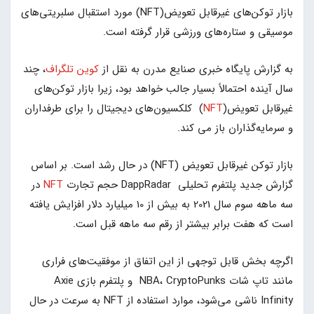
بازار توکن‌های غیرقابل تعویض(NFT) مورد استقبال سلبریتی‌های
موسیقی و ستاره‌های ورزشی قرار گرفته است.
به گزارش پایگاه خبری صنایع مدرن به نقل از
کوین تلگراف
، چند
سال آینده احتمالاً بسیار جالب خواهد بود، زیرا بازار توکن‌های
غیرقابل تعویض(
NFT
) کلکسیون‌های دیجیتال را برای طرفداران
و سرمایه‌گذاران باز می کند.
بازار توکن غیرقابل تعویض (NFT) در حال رشد است. بر اساس
گزارش جدید پلتفرم تحلیلی DappRadar حجم تجارت
NFT
در
سه ماهه سوم سال 2021 به بیش از 10 میلیارد دلار افزایش یافته
است که هفت برابر بیشتر از رقم سه ماهه قبل است.
اگرچه بخش قابل توجهی از این اتفاق از موفقیت‌های فراری
مانند تاپ شات NBA، CryptoPunks و پلتفرم بازی Axie
Infinity ناشی می‌شود، موارد استفاده از NFT به سرعت در حال