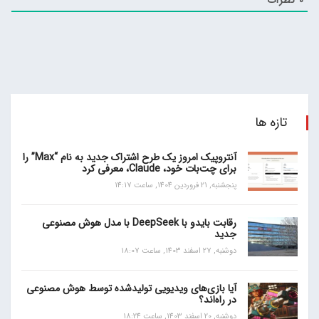
تازه ها
آنتروپیک امروز یک طرح اشتراک جدید به نام “Max” را
برای چت‌بات خود، Claude، معرفی کرد
پنجشنبه, 21 فروردین 1404, ساعت 14:17
رقابت بایدو با DeepSeek با مدل هوش مصنوعی
جدید
دوشنبه, 27 اسفند 1403, ساعت 18:07
آیا بازی‌های ویدیویی تولیدشده توسط هوش مصنوعی
در راه‌اند؟
دوشنبه, 20 اسفند 1403, ساعت 18:24