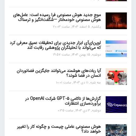
موج جدید هوش مصنوعی فرا رسیده است: عامل‌های
هوش مصنوعی خودمختار —شگفت‌انگیز و ترسناک
یکشنبه, 5 اسفند 1403, ساعت 20:03
اوپن‌ای‌آی ابزار جدیدی برای تحقیقات عمیق معرفی کرد
که می‌تواند با تحلیلگران پژوهشی رقابت کند
دوشنبه, 15 بهمن 1403, ساعت 19:57
آیا ربات‌های هوشمند می‌توانند جایگزین فضانوردان
انسان در فضا شوند؟
سه شنبه, 11 دی 1403, ساعت 10:01
گزارش‌ها از ناکامی GPT-5 شرکت OpenAI در
برآورده‌سازی انتظارات
دوشنبه, 3 دی 1403, ساعت 0:35
هوش مصنوعی عاملی چیست و چگونه کار را تغییر
خواهد داد؟