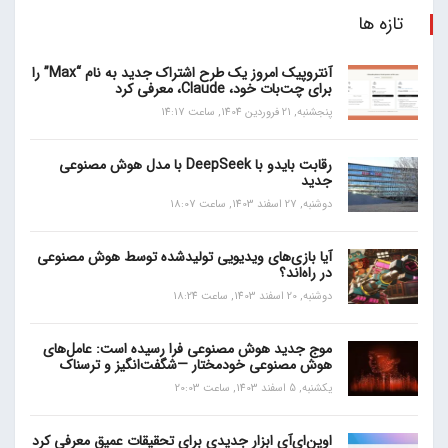
تازه ها
آنتروپیک امروز یک طرح اشتراک جدید به نام “Max” را
برای چت‌بات خود، Claude، معرفی کرد
پنجشنبه, 21 فروردین 1404, ساعت 14:17
رقابت بایدو با DeepSeek با مدل هوش مصنوعی
جدید
دوشنبه, 27 اسفند 1403, ساعت 18:07
آیا بازی‌های ویدیویی تولیدشده توسط هوش مصنوعی
در راه‌اند؟
دوشنبه, 20 اسفند 1403, ساعت 18:24
موج جدید هوش مصنوعی فرا رسیده است: عامل‌های
هوش مصنوعی خودمختار —شگفت‌انگیز و ترسناک
یکشنبه, 5 اسفند 1403, ساعت 20:03
اوپن‌ای‌آی ابزار جدیدی برای تحقیقات عمیق معرفی کرد