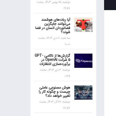
دوشنبه, 15 بهمن 1403, ساعت
19:57
آیا ربات‌های هوشمند
می‌توانند جایگزین
فضانوردان انسان در فضا
شوند؟
سه شنبه, 11 دی 1403, ساعت
10:01
گزارش‌ها از ناکامی GPT-
5 شرکت OpenAI در
برآورده‌سازی انتظارات
دوشنبه, 3 دی 1403, ساعت
0:35
هوش مصنوعی عاملی
چیست و چگونه کار را
تغییر خواهد داد؟
دوشنبه, 26 آذر 1403, ساعت
17:57