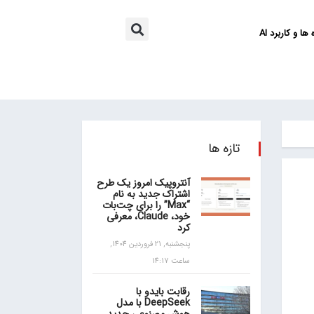
ها و کاربرد AI
تازه ها
آنتروپیک امروز یک طرح
اشتراک جدید به نام
“Max” را برای چت‌بات
خود، Claude، معرفی
کرد
پنجشنبه, 21 فروردین 1404,
ساعت 14:17
رقابت بایدو با
DeepSeek با مدل