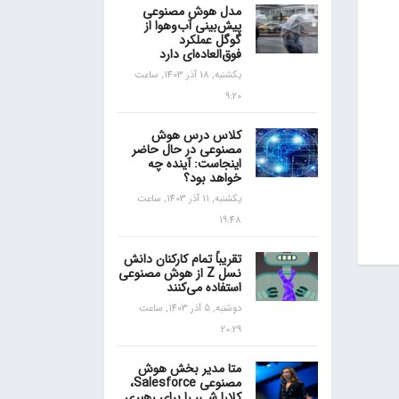
مدل هوش مصنوعی
پیش‌بینی آب‌و‌هوا از
گوگل عملکرد
فوق‌العاده‌ای دارد
یکشنبه, 18 آذر 1403, ساعت
9:20
کلاس درس هوش
مصنوعی در حال حاضر
اینجاست: آینده چه
خواهد بود؟
یکشنبه, 11 آذر 1403, ساعت
19:48
تقریباً تمام کارکنان دانش
نسل Z از هوش مصنوعی
استفاده می‌کنند
دوشنبه, 5 آذر 1403, ساعت
20:29
متا مدیر بخش هوش
مصنوعی Salesforce،
کلارا شی، را برای رهبری