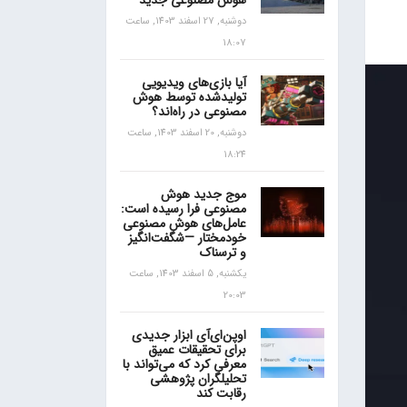
هوش مصنوعی جدید
دوشنبه, 27 اسفند 1403, ساعت
18:07
آیا بازی‌های ویدیویی
تولیدشده توسط هوش
مصنوعی در راه‌اند؟
دوشنبه, 20 اسفند 1403, ساعت
18:24
موج جدید هوش
مصنوعی فرا رسیده است:
عامل‌های هوش مصنوعی
خودمختار —شگفت‌انگیز
و ترسناک
یکشنبه, 5 اسفند 1403, ساعت
20:03
اوپن‌ای‌آی ابزار جدیدی
برای تحقیقات عمیق
معرفی کرد که می‌تواند با
تحلیلگران پژوهشی
رقابت کند