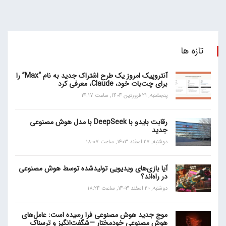
تازه ها
آنتروپیک امروز یک طرح اشتراک جدید به نام “Max” را
برای چت‌بات خود، Claude، معرفی کرد
پنجشنبه, 21 فروردین 1404, ساعت 14:17
رقابت بایدو با DeepSeek با مدل هوش مصنوعی
جدید
دوشنبه, 27 اسفند 1403, ساعت 18:07
آیا بازی‌های ویدیویی تولیدشده توسط هوش مصنوعی
در راه‌اند؟
دوشنبه, 20 اسفند 1403, ساعت 18:24
موج جدید هوش مصنوعی فرا رسیده است: عامل‌های
هوش مصنوعی خودمختار —شگفت‌انگیز و ترسناک