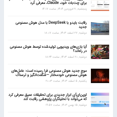
برای چت‌بات خود، Claude، معرفی کرد
پنجشنبه, 21 فروردین 1404, ساعت 14:17
رقابت بایدو با DeepSeek با مدل هوش مصنوعی
جدید
دوشنبه, 27 اسفند 1403, ساعت 18:07
آیا بازی‌های ویدیویی تولیدشده توسط هوش مصنوعی
در راه‌اند؟
دوشنبه, 20 اسفند 1403, ساعت 18:24
موج جدید هوش مصنوعی فرا رسیده است: عامل‌های
هوش مصنوعی خودمختار —شگفت‌انگیز و ترسناک
یکشنبه, 5 اسفند 1403, ساعت 20:03
اوپن‌ای‌آی ابزار جدیدی برای تحقیقات عمیق معرفی کرد
که می‌تواند با تحلیلگران پژوهشی رقابت کند
دوشنبه, 15 بهمن 1403, ساعت 19:57