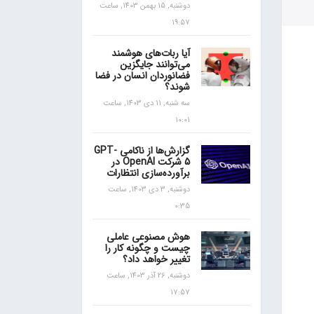
دوشنبه, 15 بهمن 1403, ساعت
19:57
آیا ربات‌های هوشمند
می‌توانند جایگزین
فضانوردان انسان در فضا
شوند؟
سه شنبه, 11 دی 1403, ساعت
10:01
گزارش‌ها از ناکامی GPT-
5 شرکت OpenAI در
برآورده‌سازی انتظارات
دوشنبه, 3 دی 1403, ساعت
0:35
هوش مصنوعی عاملی
چیست و چگونه کار را
تغییر خواهد داد؟
دوشنبه, 26 آذر 1403, ساعت
17:57