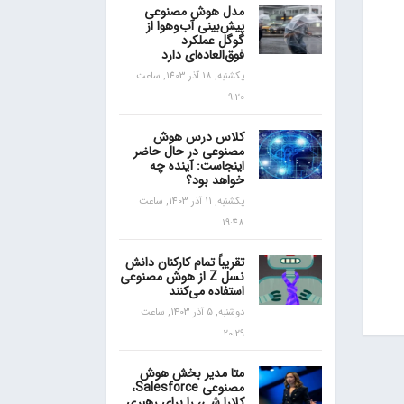
مدل هوش مصنوعی
پیش‌بینی آب‌و‌هوا از
گوگل عملکرد
فوق‌العاده‌ای دارد
یکشنبه, 18 آذر 1403, ساعت
9:20
کلاس درس هوش
مصنوعی در حال حاضر
اینجاست: آینده چه
خواهد بود؟
یکشنبه, 11 آذر 1403, ساعت
19:48
تقریباً تمام کارکنان دانش
نسل Z از هوش مصنوعی
استفاده می‌کنند
دوشنبه, 5 آذر 1403, ساعت
20:29
متا مدیر بخش هوش
مصنوعی Salesforce،
کلارا شی، را برای رهبری