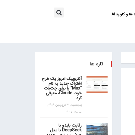
ها و کاربرد AI
تازه ها
آنتروپیک امروز یک طرح
اشتراک جدید به نام
“Max” را برای چت‌بات
خود، Claude، معرفی
کرد
پنجشنبه, 21 فروردین 1404,
ساعت 14:17
رقابت بایدو با
DeepSeek با مدل