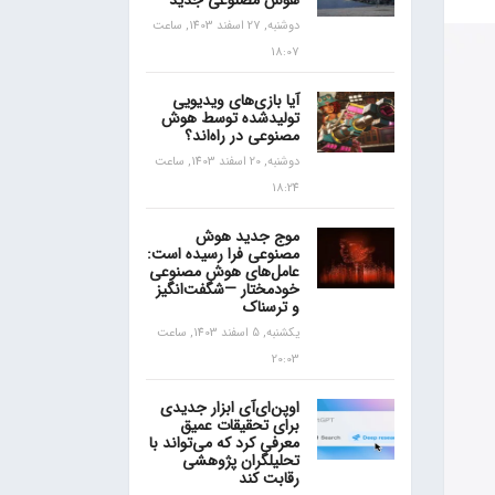
هوش مصنوعی جدید
دوشنبه, 27 اسفند 1403, ساعت
18:07
آیا بازی‌های ویدیویی
تولیدشده توسط هوش
مصنوعی در راه‌اند؟
دوشنبه, 20 اسفند 1403, ساعت
18:24
موج جدید هوش
مصنوعی فرا رسیده است:
عامل‌های هوش مصنوعی
خودمختار —شگفت‌انگیز
و ترسناک
یکشنبه, 5 اسفند 1403, ساعت
20:03
اوپن‌ای‌آی ابزار جدیدی
برای تحقیقات عمیق
معرفی کرد که می‌تواند با
تحلیلگران پژوهشی
رقابت کند