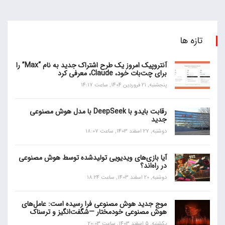
تازه ها
آنتروپیک امروز یک طرح اشتراک جدید به نام “Max” را
برای چت‌بات خود، Claude، معرفی کرد
پنجشنبه, 21 فروردین 1404, ساعت 14:17
رقابت بایدو با DeepSeek با مدل هوش مصنوعی
جدید
دوشنبه, 27 اسفند 1403, ساعت 18:07
آیا بازی‌های ویدیویی تولیدشده توسط هوش مصنوعی
در راه‌اند؟
دوشنبه, 20 اسفند 1403, ساعت 18:24
موج جدید هوش مصنوعی فرا رسیده است: عامل‌های
هوش مصنوعی خودمختار —شگفت‌انگیز و ترسناک
یکشنبه, 5 اسفند 1403, ساعت 20:03