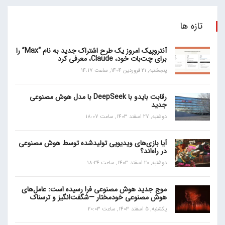
تازه ها
آنتروپیک امروز یک طرح اشتراک جدید به نام “Max” را
برای چت‌بات خود، Claude، معرفی کرد
پنجشنبه, 21 فروردین 1404, ساعت 14:17
رقابت بایدو با DeepSeek با مدل هوش مصنوعی
جدید
دوشنبه, 27 اسفند 1403, ساعت 18:07
آیا بازی‌های ویدیویی تولیدشده توسط هوش مصنوعی
در راه‌اند؟
دوشنبه, 20 اسفند 1403, ساعت 18:24
موج جدید هوش مصنوعی فرا رسیده است: عامل‌های
هوش مصنوعی خودمختار —شگفت‌انگیز و ترسناک
یکشنبه, 5 اسفند 1403, ساعت 20:03