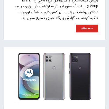
رئیس هیأت‌مدیره و مدیرعامل گروه ام‌تی‌ان (MTN
Group) بر ادامۀ حضور این گروه ارتباطی در ایران، در عین
داشتن برنامۀ خروج از سایر کشورهای منطقۀ خاورمیانه،
تأکید کردند. به گزارش پایگاه خبری صنایع مدرن به
ادامه مطلب