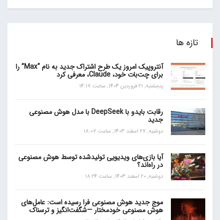
تازه ها
آنتروپیک امروز یک طرح اشتراک جدید به نام “Max” را
برای چت‌بات خود، Claude، معرفی کرد
پنجشنبه, 21 فروردین 1404, ساعت 14:17
رقابت بایدو با DeepSeek با مدل هوش مصنوعی
جدید
دوشنبه, 27 اسفند 1403, ساعت 18:07
آیا بازی‌های ویدیویی تولیدشده توسط هوش مصنوعی
در راه‌اند؟
دوشنبه, 20 اسفند 1403, ساعت 18:24
موج جدید هوش مصنوعی فرا رسیده است: عامل‌های
هوش مصنوعی خودمختار —شگفت‌انگیز و ترسناک