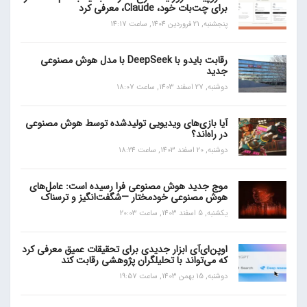
برای چت‌بات خود، Claude، معرفی کرد
پنجشنبه, 21 فروردین 1404, ساعت 14:17
رقابت بایدو با DeepSeek با مدل هوش مصنوعی
جدید
دوشنبه, 27 اسفند 1403, ساعت 18:07
آیا بازی‌های ویدیویی تولیدشده توسط هوش مصنوعی
در راه‌اند؟
دوشنبه, 20 اسفند 1403, ساعت 18:24
موج جدید هوش مصنوعی فرا رسیده است: عامل‌های
هوش مصنوعی خودمختار —شگفت‌انگیز و ترسناک
یکشنبه, 5 اسفند 1403, ساعت 20:03
اوپن‌ای‌آی ابزار جدیدی برای تحقیقات عمیق معرفی کرد
که می‌تواند با تحلیلگران پژوهشی رقابت کند
دوشنبه, 15 بهمن 1403, ساعت 19:57