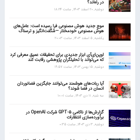
در راه‌اند؟
دوشنبه, 20 اسفند 1403, ساعت 18:24
موج جدید هوش مصنوعی فرا رسیده است: عامل‌های
هوش مصنوعی خودمختار —شگفت‌انگیز و ترسناک
یکشنبه, 5 اسفند 1403, ساعت 20:03
اوپن‌ای‌آی ابزار جدیدی برای تحقیقات عمیق معرفی کرد
که می‌تواند با تحلیلگران پژوهشی رقابت کند
دوشنبه, 15 بهمن 1403, ساعت 19:57
آیا ربات‌های هوشمند می‌توانند جایگزین فضانوردان
انسان در فضا شوند؟
سه شنبه, 11 دی 1403, ساعت 10:01
گزارش‌ها از ناکامی GPT-5 شرکت OpenAI در
برآورده‌سازی انتظارات
دوشنبه, 3 دی 1403, ساعت 0:35