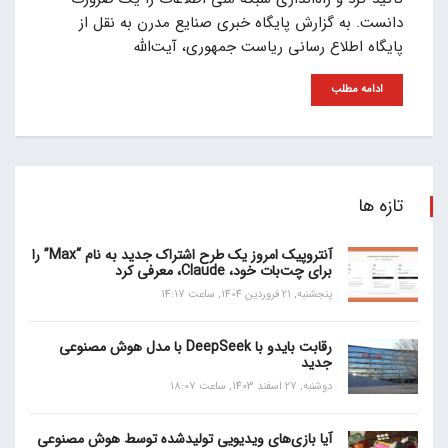
دانست. به گزارش پایگاه خبری صنایع مدرن به نقل از
پایگاه اطلاع رسانی ریاست جمهوری، آیت‌الله
ادامه مطلب
تازه ها
آنتروپیک امروز یک طرح اشتراک جدید به نام “Max” را
برای چت‌بات خود، Claude، معرفی کرد
پنجشنبه, 21 فروردین 1404, ساعت 14:17
رقابت بایدو با DeepSeek با مدل هوش مصنوعی
جدید
دوشنبه, 27 اسفند 1403, ساعت 18:07
آیا بازی‌های ویدیویی تولیدشده توسط هوش مصنوعی