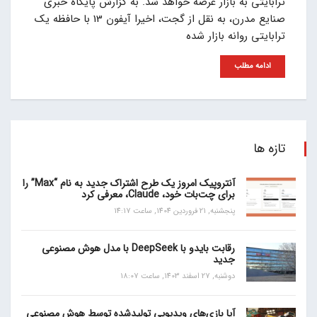
ترابایتی به بازار عرضه خواهد شد. به گزارش پایگاه خبری
صنایع مدرن، به نقل از گجت، اخیرا آیفون 13 با حافظه یک
ترابایتی روانه بازار شده
ادامه مطلب
تازه ها
آنتروپیک امروز یک طرح اشتراک جدید به نام “Max” را
برای چت‌بات خود، Claude، معرفی کرد
پنجشنبه, 21 فروردین 1404, ساعت 14:17
رقابت بایدو با DeepSeek با مدل هوش مصنوعی
جدید
دوشنبه, 27 اسفند 1403, ساعت 18:07
آیا بازی‌های ویدیویی تولیدشده توسط هوش مصنوعی