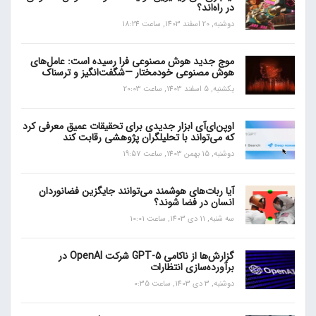
در راه‌اند؟
دوشنبه, 20 اسفند 1403, ساعت 18:24
موج جدید هوش مصنوعی فرا رسیده است: عامل‌های
هوش مصنوعی خودمختار —شگفت‌انگیز و ترسناک
یکشنبه, 5 اسفند 1403, ساعت 20:03
اوپن‌ای‌آی ابزار جدیدی برای تحقیقات عمیق معرفی کرد
که می‌تواند با تحلیلگران پژوهشی رقابت کند
دوشنبه, 15 بهمن 1403, ساعت 19:57
آیا ربات‌های هوشمند می‌توانند جایگزین فضانوردان
انسان در فضا شوند؟
سه شنبه, 11 دی 1403, ساعت 10:01
گزارش‌ها از ناکامی GPT-5 شرکت OpenAI در
برآورده‌سازی انتظارات
دوشنبه, 3 دی 1403, ساعت 0:35