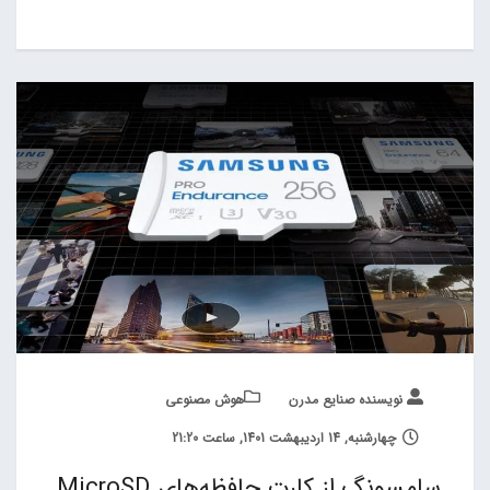
نویسنده صنایع مدرن
هوش مصنوعی
چهارشنبه, 14 اردیبهشت 1401, ساعت 21:20
سامسونگ از کارت حافظه‌های MicroSD