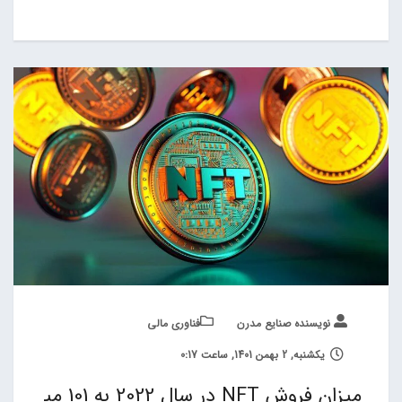
نویسنده صنایع مدرن
فناوری مالی
یکشنبه, 2 بهمن 1401, ساعت 0:17
میزان فروش NFT در سال 2022 به 101 می