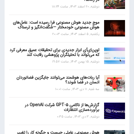
دوشنبه, 20 اسفند 1403, ساعت 18:24
موج جدید هوش مصنوعی فرا رسیده است: عامل‌های
هوش مصنوعی خودمختار —شگفت‌انگیز و ترسناک
یکشنبه, 5 اسفند 1403, ساعت 20:03
اوپن‌ای‌آی ابزار جدیدی برای تحقیقات عمیق معرفی کرد
که می‌تواند با تحلیلگران پژوهشی رقابت کند
دوشنبه, 15 بهمن 1403, ساعت 19:57
آیا ربات‌های هوشمند می‌توانند جایگزین فضانوردان
انسان در فضا شوند؟
سه شنبه, 11 دی 1403, ساعت 10:01
گزارش‌ها از ناکامی GPT-5 شرکت OpenAI در
برآورده‌سازی انتظارات
دوشنبه, 3 دی 1403, ساعت 0:35
هوش مصنوعی عاملی چیست و چگونه کار را تغییر