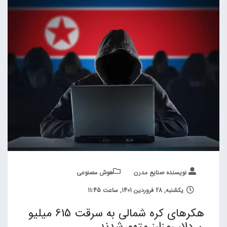
نویسنده صنایع مدرن
هوش مصنوعی
یکشنبه, 28 فروردین 1401, ساعت 11:45
هکرهای کره شمالی به سرقت 615 میلیو
ن دلار رمزارز متهم شدند