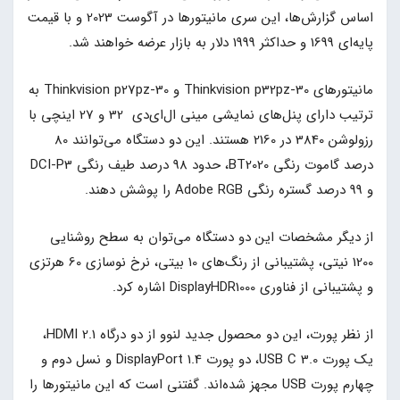
اساس گزارش‌ها، این سری مانیتورها در آگوست 2023 و با قیمت
پایه‌ای 1699 و حداکثر 1999 دلار به بازار عرضه خواهند شد.
مانیتورهای Thinkvision p32pz-30 و Thinkvision p27pz-30 به
ترتیب دارای پنل‌های نمایشی مینی ال‌ای‌دی 32 و 27 اینچی با
رزولوشن 3840 در 2160 هستند. این دو دستگاه می‌توانند 80
درصد گاموت رنگی BT2020، حدود 98 درصد طیف رنگی DCI-P3
و 99 درصد گستره رنگی Adobe RGB را پوشش دهند.
از دیگر مشخصات این دو دستگاه می‌توان به سطح روشنایی
1200 نیتی، پشتیبانی از رنگ‌های 10 بیتی، نرخ نوسازی 60 هرتزی
و پشتیبانی از فناوری DisplayHDR1000 اشاره کرد.
از نظر پورت، این دو محصول جدید لنوو از دو درگاه HDMI 2.1،
یک پورت 3.0 USB C، دو پورت DisplayPort 1.4 و نسل دوم و
چهارم پورت USB مجهز شده‌اند. گفتنی است که این مانیتور‌ها را