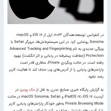
در کنفرانس توسعه‌دهندگان ۲۰۲۳، اپل از iOS ۱۷ و macOS
Sonoma رونمایی کرد. در این سیستم‌عامل‌ها، مرورگر Safari با
ویژگی جدیدی به نام Advanced Tracking and Fingerprinting
Protection (حفاظت پیشرفته در ردیابی و اثر انگشت) بهبود
یافته است. در حالت وبگردی Private، سافاری قادر است
پارامترهای ردیابی را از آدرس‌های وب حذف کند تا فعالیت کاربر
رصد نشود.
به گزارش پایگاه خبری صنایع مدرن به نقل از
مک رومرز
، در
آپدیت iPadOS ۱۷، iOS ۱۷ و macOS Sonoma، Safari در حالت
Private Browsing Mode به‌طور خودکار پارامترهای ردیابی کاربر
را از آدرس‌های اینترنتی حذف می‌کند تا امکان ردیابی کاربر در