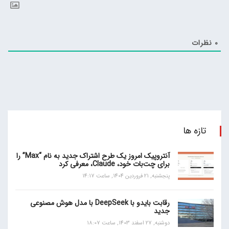
0
نظرات
تازه ها
آنتروپیک امروز یک طرح اشتراک جدید به نام “Max” را
برای چت‌بات خود، Claude، معرفی کرد
پنجشنبه, 21 فروردین 1404, ساعت 14:17
رقابت بایدو با DeepSeek با مدل هوش مصنوعی
جدید
دوشنبه, 27 اسفند 1403, ساعت 18:07